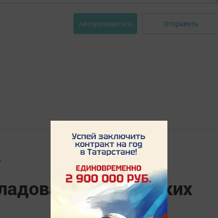
Отправить
Авторизоваться
А
ладовая азнакаевских