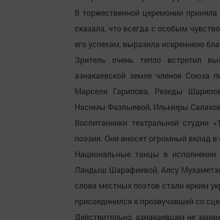
В торжественной церемонии приняла 
сказала, что всегда с особым чувство
его успехам, выразила искреннюю благ
Зритель очень тепло встретил в
азнакаевской земле членов Союза пи
Марселя Гарипова, Резеды Шарипов
Насимы Фазлыевой, Ильмиры Салахово
Воспитанники театральной студии 
поэзии. Они вносят огромный вклад в
Национальные танцы в исполнении к
Ландыш Шарафиевой, Алсу Мухаметзя
слова местных поэтов стали ярким у
присоединился к прозвучавшей со сцен
Действительно, азнакаевцам не занима