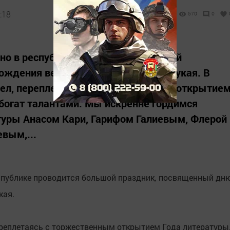
:18
570
0
дно в республике проводится большой
ждения великого поэта Габдуллы Тукая. В
шел, переплетаясь с торжественным открытие
 богат талантами. Мы искренне гордимся
уры Анасом Кари, Гарифом Галиевым, Флерой
вым,...
еспублике проводится большой праздник, посвященный дн
кая.
переплетаясь с торжественным открытием Года литературы