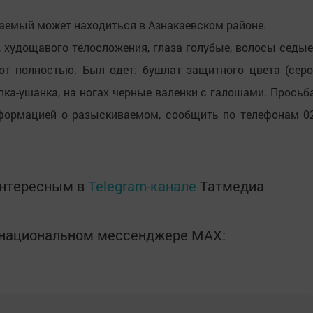
емый может находиться в Азнакаевском районе.
, худощавого телосложения, глаза голубые, волосы седые
ют полностью. Был одет: бушлат защитного цвета (серо
пка-ушанка, на ногах черные валенки с галошами. Просьб
информацией о разыскиваемом, сообщить по телефонам 0
интересным в
Telegram-канале
Татмедиа
в национальном мессенджере MАХ: