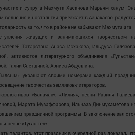
участие и супруга Махмута Хасанова Марьям ханум. Он
м волнения и ностальгии приезжает в Азнакаево, радуетс
одарность за то, что в районе не забывают Махмута ага.
ыступления живущих и занимающихся творчеством н
сателей Татарстана Анаса Исхакова, Ильдуса Гилязова
ой, активистов литературного объединения «Гульстан
й, Галии Саетшиной, Арниса Абдуллина.
«Тылсым» украшают своими номерами каждый праздни
 освещение творчества земляков-литераторов.
оллективов «Балачак», «Лилия», песни Равиля Галиева
новой, Марата Музаффарова, Ильназа Динмухаметова н
крашением праздничной программы. В заключение зал сто
ы песне «Туган тел».
ть талантов, этот праздник в очередной раз доказал, чт