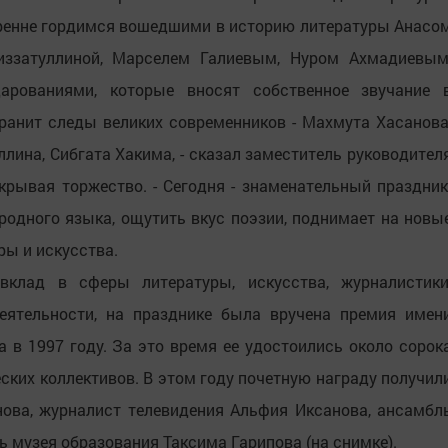
кренне гордимся вошедшими в историю литературы Анасо
иззатуллиной, Марселем Галиевым, Нуром Ахмадиевым
рованиями, которые вносят собственное звучание 
хранит следы великих современников - Махмута Хасанова
лина, Сибгата Хакима, - сказал заместитель руководител
крывая торжество. - Сегодня - знаменательный праздник
родного языка, ощутить вкус поэзии, поднимает на новы
ы и искусства.
клад в сферы литературы, искусства, журналистики
еятельности, на празднике была вручена премия имен
 в 1997 году. За это время ее удостоились около сорок
еских коллективов. В этом году почетную награду получил
ова, журналист телевидения Альфия Иксанова, ансамбл
ь музея образования Таксима Гарипова (на снимке).