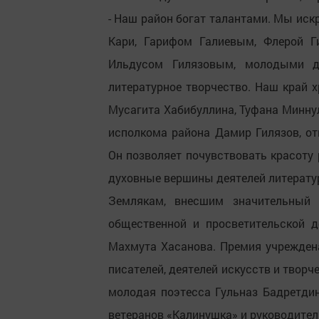
- Наш район богат талантами. Мы ис
Кари, Гарифом Галиевым, Флерой Г
Ильдусом Гилязовым, молодыми да
литературное творчество. Наш край 
Мусагита Хабибуллина, Туфана Миннул
исполкома района Дамир Гилязов, от
Он позволяет почувствовать красоту 
духовные вершины деятелей литератур
Землякам, внесшим значительный в
общественной и просветительской д
Махмута Хасанова. Премия учреждена
писателей, деятелей искусств и творч
молодая поэтесса Гульназ Бадретдин
ветеранов «Калинушка» и руководител