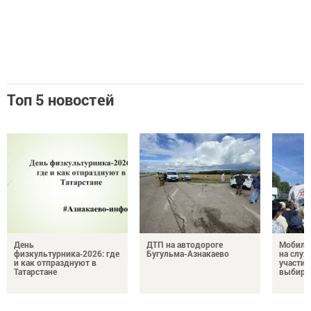
Топ 5 новостей
День
ДТП на автодороге
Мобиль
физкультурника‑2026: где
Бугульма-Азнакаево
на служ
и как отпразднуют в
участие
Татарстане
выбира