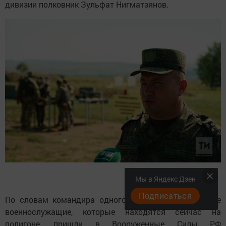
дивизии полковник Зульфат Нигматзянов.
Мы в Яндекс Дзен
Подписаться
По словам командира одного из подразделений, все
военнослужащие, которые находятся сейчас на
полигоне, пришли в Вооруженные Силы РФ