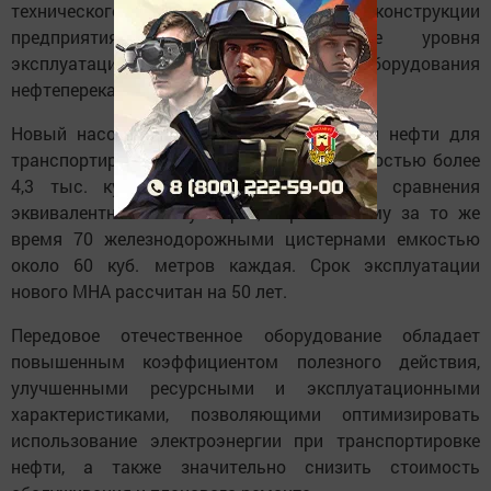
технического перевооружения и реконструкции
предприятия. Цель - повышение уровня
эксплуатационной надежности оборудования
нефтеперекачивающей станции.
Новый насос обеспечит подачу товарной нефти для
транспортировки по МН с производительностью более
4,3 тыс. куб. метров в час, что для сравнения
эквивалентно объему нефти, перевозимому за то же
время 70 железнодорожными цистернами емкостью
около 60 куб. метров каждая. Срок эксплуатации
нового МНА рассчитан на 50 лет.
Передовое отечественное оборудование обладает
повышенным коэффициентом полезного действия,
улучшенными ресурсными и эксплуатационными
характеристиками, позволяющими оптимизировать
использование электроэнергии при транспортировке
нефти, а также значительно снизить стоимость