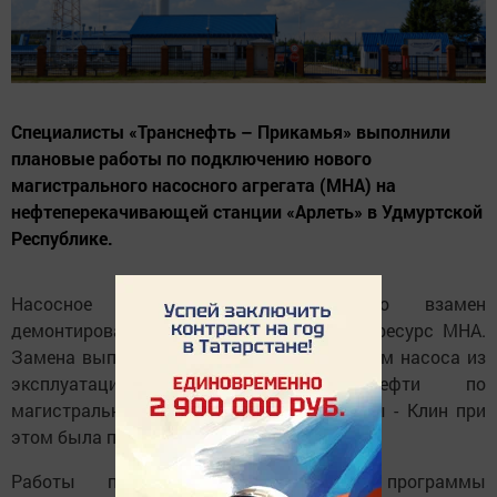
Специалисты «Транснефть – Прикамья» выполнили
плановые работы по подключению нового
магистрального насосного агрегата (МНА) на
нефтеперекачивающей станции «Арлеть» в Удмуртской
Республике.
Насосное оборудование установлено взамен
демонтированного, выработавшего свой ресурс МНА.
Замена выполнялась с плановым выводом насоса из
эксплуатации, транспортировка нефти по
магистральному нефтепроводу Холмогоры - Клин при
этом была приостановлена на 72 часа.
Работы проводились в рамках программы