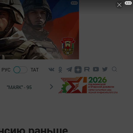
РУС
ТАТ
"МАЯК" - 95
"ГУЛЬСТАН"
НАШ ПОЧТАЛЬОН
енсию раньше