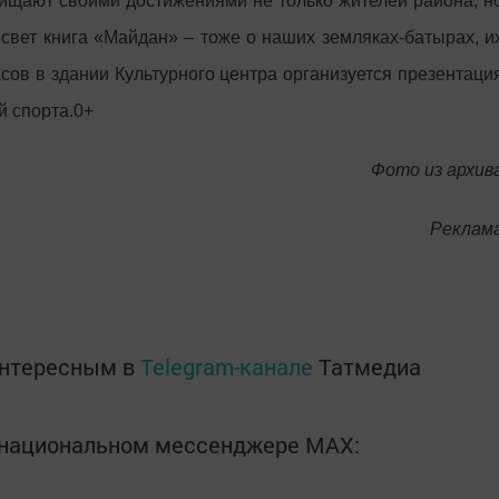
ищают своими достижениями не только жителей района, н
свет книга «Майдан» – тоже о наших земляках-батырах, и
часов в здании Культурного центра организуется презентаци
й спорта.0+
Фото из архив
Реклам
интересным в
Telegram-канале
Татмедиа
в национальном мессенджере MАХ: