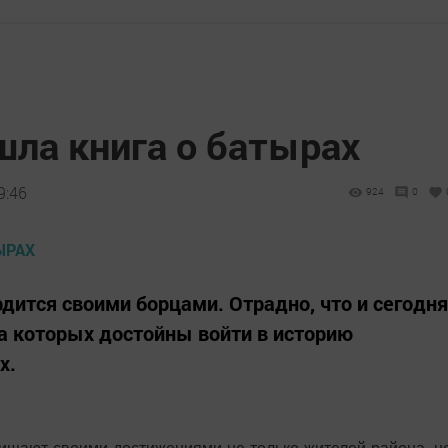
шла книга о батырах
9:46
924
0
дится своими борцами. Отрадно, что и сегодня
на которых достойны войти в историю
х.