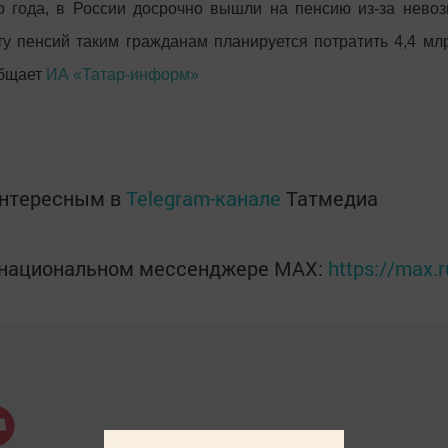
 года, в России досрочно вышли на пенсию из-за невозм
у пенсий таким гражданам планируется потратить 4,4 млрд
общает
ИА «Татар-информ»
интересным в
Telegram-канале
Татмедиа
в национальном мессенджере MАХ:
https://max.