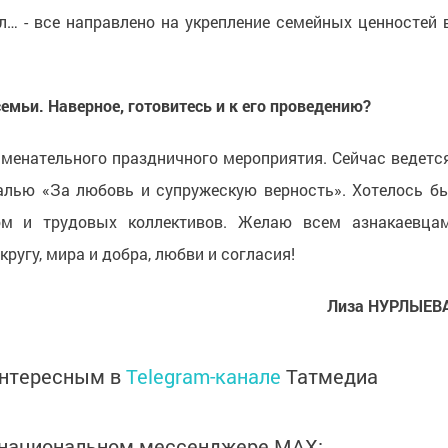
л… - все направлено на укрепление семейных ценностей 
емьи. Наверное, готовитесь и к его проведению?
аменательного праздничного мероприятия. Сейчас ведетс
алью «За любовь и супружескую верность». Хотелось б
ом и трудовых коллективов. Желаю всем азнакаевца
ругу, мира и добра, любви и согласия!
Лиза НУРЛЫЕВ
интересным в
Telegram-канале
Татмедиа
в национальном мессенджере MАХ: