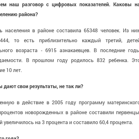
нем наш разговор с цифровых показателей. Каковы н
селению района?
ь населения в районе составила 65348 человек. Из них
9444, то есть приблизительно каждый третий, дете
ьного возраста - 6915 азнакаевцев. В последние год
аемости. В прошлом году родилось 832 ребенка. Эт
е 10 лет.
 дают свои результаты, не так ли?
еденную в действие в 2005 году программу материнског
 процентов новорожденных в районе составили первенцы
 увеличилось на 3 процента и составило 60,4 процента.
го года?