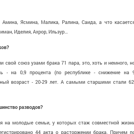
, Амина, Ясмина, Малика, Ралина, Саида, а что касаетс
иман, Иделия, Ахрор, Ильзур…
ков?
и свой союз узами брака 71 пара, это, хоть и немного, н
ь - на 0,9 процента (по республике - снижение на 
ный возраст - 20-29 лет. А самыми старшими стали 62
шинство разводов?
ся на молодые семьи, у которых стаж совместной жизн
регистрировано 44 акта о расторжении брака. Причем п