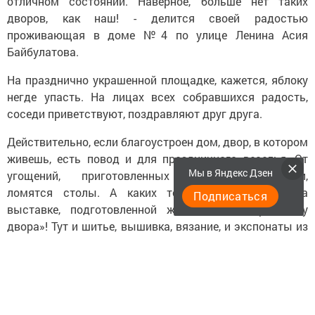
отличном состоянии. Наверное, больше нет таких
дворов, как наш! - делится своей радостью
проживающая в доме №4 по улице Ленина Асия
Байбулатова.
На празднично украшенной площадке, кажется, яблоку
негде упасть. На лицах всех собравшихся радость,
соседи приветствуют, поздравляют друг друга.
Действительно, если благоустроен дом, двор, в котором
живешь, есть повод и для праздничного веселья. От
Мы в Яндекс Дзен
угощений, приготовленных мастерами-поварами,
ломятся столы. А каких только поделок нет на
Подписаться
выставке, подготовленной жителями к «Празднику
двора»! Тут и шитье, вышивка, вязание, и экспонаты из
природных материалов…
Поздравив собравшихся, глава муниципального района
Марсель Шайдуллин начал свое выступление с
благодарности азнакаевцам, своим добросовестным