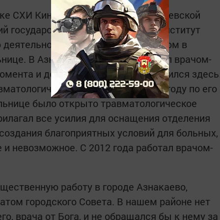
елке СХИ Кинельского района Куйбышевской
ий государственный медицинский институт
ю деятельность начал врачом-хирургом в
ице. В Азнакаевский район приехал врачом-
момента и до конца своей жизни трудился здесь
вматологическое отделения. В 1978 году по его
льнице было открыто травматологическое
рилагал все усилия для оснащения отделения
оздания благоприятных условий для больных,
 и невозможное. С 2012 года работал врачом-
бщественную работу в городе Азнакаево,
атом городского Совета. В нашем районе нет
го, врача от Бога, и не обращался бы к нему за