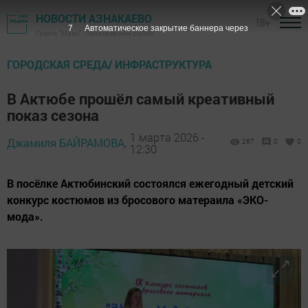
НОВОСТИ АЗНАКАЕВО
18+
5
Автоматическое закрытие баннера через
Газета "Маяк" - Азнакаевский район
ГОРОДСКАЯ СРЕДА/ ИНФРАСТРУКТУРА
В Актюбе прошёл самый креативный
показ сезона
1 марта 2026 -
Джамиля БАЙРАМОВА,
267
0
0
12:30
В посёлке Актюбинский состоялся ежегодный детский
конкурс костюмов из бросового матераила «ЭКО-
мода».