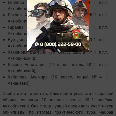
Есипова Елизавета (9 класс, школа №1 п.г.т.
Актюбинский);
Яркова Александра (10 класс, школа №1 п.г.т.
Актюбинский);
Гараева Айзиля (10 класс, школа №1 п.г.т.
Актюбинский);
Нуртдинова Зухра (10 класс, школа №1 п.г.т.
Актюбинский);
Хаминова Валерия (10 класс, школа №1 п.г.т.
Актюбинский);
Яркова Анастасия (11 класс, школа №1 п.г.т.
Актюбинский);
Хабипова Альмира (10 класс, лицей №4 г.
Азнакаево).
Особо стоит отметить блестящий результат Гараевой
Айзили, ученицы 10 класса школы №1 посёлка
Актюбинский. Она стала лучшей среди всех участников
олимпиады по итогам практического тура, набрав