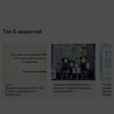
Топ 5 новостей
День
Турнир по AirBadminton в
Почему 
физкультурника‑2026: где
Казани: триумф команды
время 
и как отпразднуют в
из Азнакаево
диспан
Татарстане
старшег