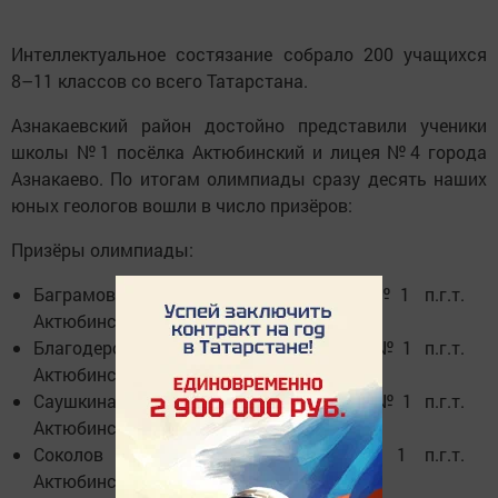
Интеллектуальное состязание собрало 200 учащихся
8–11 классов со всего Татарстана.
Азнакаевский район достойно представили ученики
школы №1 посёлка Актюбинский и лицея №4 города
Азнакаево. По итогам олимпиады сразу десять наших
юных геологов вошли в число призёров:
Призёры олимпиады:
Баграмова Амина (8 класс, школа №1 п.г.т.
Актюбинский);
Благодерова Злата (8 класс, школа №1 п.г.т.
Актюбинский);
Саушкина Камилла (8 класс, школа №1 п.г.т.
Актюбинский);
Соколов Антон (8 класс, школа №1 п.г.т.
Актюбинский);