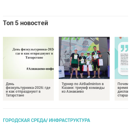
Топ 5 новостей
День
Турнир по AirBadminton в
Почему 
физкультурника‑2026: где
Казани: триумф команды
время 
и как отпразднуют в
из Азнакаево
диспан
Татарстане
старшег
ГОРОДСКАЯ СРЕДА/ ИНФРАСТРУКТУРА