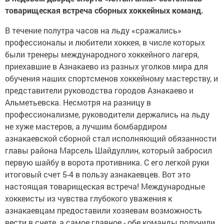
товарищеская встреча сборных хоккейных команд.
В течение полутра часов на льду «сражались»
профессионалы и любители хоккея, в числе которых
были тренеры международного хоккейного лагеря,
приехавшие в Азнакаево из разных уголков мира для
обучения наших спортсменов хоккейному мастерству, и
представители руководства городов Азнакаево и
Альметьевска. Несмотря на разницу в
профессионализме, руководители держались на льду
не хуже мастеров, а лучшим бомбардиром
азнакаевской сборной стал исполняющий обязанности
главы района Марсель Шайдуллин, который забросил
первую шайбу в ворота противника. С его легкой руки
итоговый счет 5-4 в пользу азнакаевцев. Вот это
настоящая товарищеская встреча! Международные
хоккеисты из чувства глубокого уважения к
азнакаевцам предоставили хозяевам возможность
вести в счете, а самое главное - обе команды получили