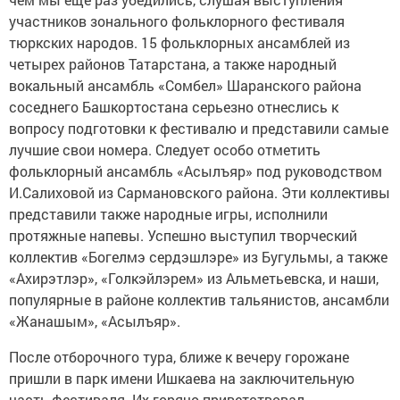
участников зонального фольклорного фестиваля
тюркских народов. 15 фольклорных ансамблей из
четырех районов Татарстана, а также народный
вокальный ансамбль «Сомбел» Шаранского района
соседнего Башкортостана серьезно отнеслись к
вопросу подготовки к фестивалю и представили самые
лучшие свои номера. Следует особо отметить
фольклорный ансамбль «Асылъяр» под руководством
И.Салиховой из Сармановского района. Эти коллективы
представили также народные игры, исполнили
протяжные напевы. Успешно выступил творческий
коллектив «Богелмэ сердэшлэре» из Бугульмы, а также
«Ахирэтлэр», «Голкэйлэрем» из Альметьевска, и наши,
популярные в районе коллектив тальянистов, ансамбли
«Жанашым», «Асылъяр».
После отборочного тура, ближе к вечеру горожане
пришли в парк имени Ишкаева на заключительную
часть фестиваля. Их горячо приветствовал