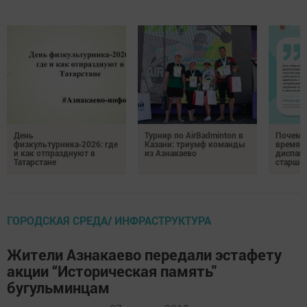
День
Турнир по AirBadminton в
Почему 
физкультурника‑2026: где
Казани: триумф команды
время 
и как отпразднуют в
из Азнакаево
диспан
Татарстане
старшег
ГОРОДСКАЯ СРЕДА/ ИНФРАСТРУКТУРА
Жители Азнакаево передали эстафету
акции “Историческая память"
бугульминцам