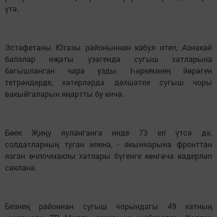
үтә.
Эстафетаны Ютазы районыннан кабул итеп, Азнакай
балалар иҗаты үзәгендә сугыш хатларына
багышланган чара узды. Һәркемнең йөрәген
тетрәндерде, хәтерләрдә дәхшәтле сугыш чоры
вакыйгаларын яңартты бу кичә.
Бөек Җиңү яуланганга инде 73 ел үтсә дә,
солдатларның туган иленә, - якыннарына фронттан
язган өчпочмаклы хатлары бүгенге көнгәчә кадерләп
саклана.
Безнең районнан сугыш чорындагы 49 хатның