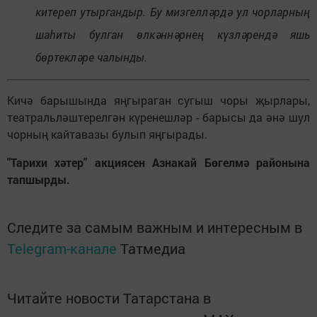
китереп утыргандыр. Бу мизгелләрдә ул чорларның
шаһиты булган өлкәннәрнең күзләрендә яшь
бөртекләре чалынды.
Кичә барышында яңгыраган сугыш чоры җырлары,
театральләштерелгән күренешләр - барысы да әнә шул
чорның кайтавазы булып яңгырады.
"Тарихи хәтер" акциясен Азнакай Бөгелмә районына
тапшырды.
Следите за самым важным и интересным в
Telegram-канале
Татмедиа
Читайте новости Татарстана в