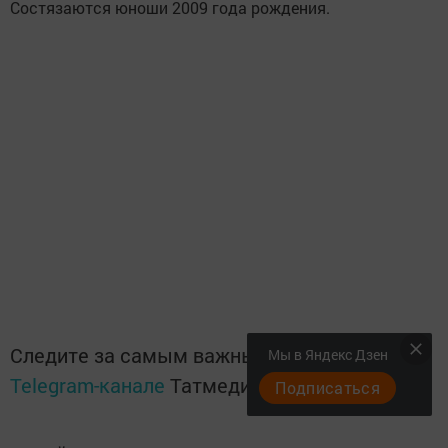
Состязаются юноши 2009 года рождения.
Следите за самым важным и интересным в
Мы в Яндекс Дзен
Telegram-канале
Татмедиа
Подписаться