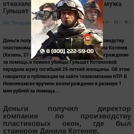
отказался от миллиона в пользу мужа
Гульшат
27 января 2018 -
ИА "Татар-информ",
881
0
0
10:23
Деньги получил директор компании по производству
пластиковых окон, где был стажером Данила Котенев.
(Казань, 27 января, «Татар-информ»). Вознаграждение
за помощь в поимке убийцы Гульшат Котенковой
передали мужу погибшей 29-летней женщины. Об этом
говорится в публикации на сайте телекомпании НТР. В
Нижнекамске вручили вознаграждение в размере 1
млн рублей за помощь...
Деньги получил директор
компании по производству
пластиковых окон, где был
стажером Данила Котенев.