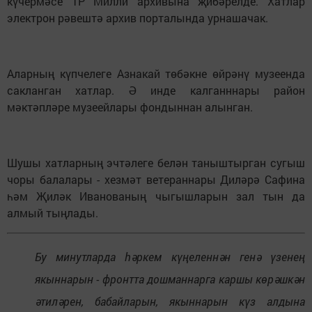
күчермәсе ТР Милли архивына җибәрелде. Хатлар
электрон рәвештә архив порталында урнашачак.
Аларның күпчелеге Азнакай төбәкне өйрәнү музеенда
сакланган хатлар. Ә инде калганннары район
мәктәпләре музеейлары фондыннан алынган.
Шушы хатларның эчтәлеге белән таныштырган сугыш
чоры балалары - хезмәт ветераннары Диләрә Сафина
һәм Җиләк Иванованың чыгышларын зал тын да
алмый тыңлады.
Бу минутларда һәркем күңеленнән генә үзенең
якыннарын - фронтта дошманнарга каршы көрәшкән
әтиләрен, бабайларын, якыннарын күз алдына