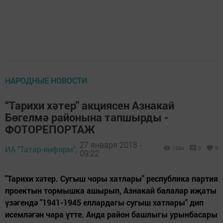
НАРОДНЫЕ НОВОСТИ
“Тарихи хәтер" акциясен Азнакай
Бөгелмә районына тапшырды -
ФОТОРЕПОРТАЖ
27 января 2018 -
ИА "Татар-информ",
1294
0
0
09:22
"Тарихи хәтер. Сугыш чоры хатлары" республика партия
проектын тормышка ашырып, Азнакай балалар иҗаты
үзәгендә "1941-1945 еллардагы сугыш хатлары" дип
исемләгән чара үтте. Анда район башлыгы урынбасары