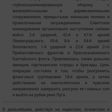
глубокоэшелонированную оборону с
железобетонными и деревоземляными
сооружениями, прикрытыми минными полями и
проволочными заграждениями. Советское
командование организовало наступление силами
войск 2-й ударной, 42-й и 67-й армий
Ленинградского, 59-й, 8-й и 54-й армий
Волховского, 1-й ударной и 22-й армий 2-го
Прибалтийского фронтов и Краснознаменного
Балтийского флота. Привлекались также дальняя
авиация, партизанские отряды и бригады. Цель
операции состояла в том, чтобы разгромить
фланговые группировки 18-й армии, а затем
действиями на кингисеппском и лужском
направлениях завершить разгром ее главных сил
и выйти на рубеж реки Луга.
В дальнейшем, действуя на нарвском, псковском и