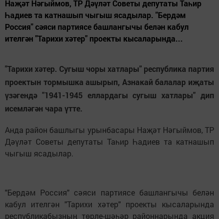
Наҗәт Нәгыймов, ТР Дәүләт Советы депутаты Таһир
Һадиев та катнашып чыгыш ясадылар. "Бердәм
Россия" сәяси партиясе башлангычы белән кабул
ителгән "Тарихи хәтер" проекты кысаларында...
"Тарихи хәтер. Сугыш чоры хатлары" республика партия
проектын тормышка ашырып, Азнакай балалар иҗаты
үзәгендә "1941-1945 еллардагы сугыш хатлары" дип
исемләгән чара үтте.
Анда район башлыгы урынбасары Наҗәт Нәгыймов, ТР
Дәүләт Советы депутаты Таһир Һадиев та катнашып
чыгыш ясадылар.
"Бердәм Россия" сәяси партиясе башлангычы белән
кабул ителгән "Тарихи хәтер" проекты кысаларында
республикабызның төрле-шәһәр районнарында акция