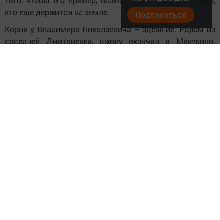
того, чтобы его пример, возможно, поддержал других,
кто еще держится на земле.
Подписаться
Корни у Владимира Николаевича – здешние. Родом из
соседней Дмитриевки, школу окончил в Микулино.
Потом учился в Бугульме на слесаря-ремонтника – эта
профессия стала подспорьем на всю жизнь: в
хозяйстве все ломается, а он может починить сам.
После армии уезжал в Самару, но земля, как он говорит,
«потянула обратно». С возрастом эта тяга становится
только сильнее, а работа на родной земле приносит
настоящее удовлетворение.
Свое дело начал в 2009 году. Семь-восемь лет назад
получил грант от Минсельхозпрода Республики
Татарстан – три миллиона рублей. Это помогло встать
на ноги. Сегодня у Владимира Николаевича в аренде 21
гектар земли – покосы, на которых сеет в основном
костер. Технику, конечно, нанимает – в одиночку не
управиться, но он по-хорошему ценит и то, что уже