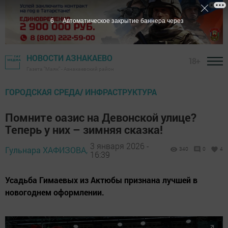
5
Автоматическое закрытие баннера через
НОВОСТИ АЗНАКАЕВО
18+
Газета "Маяк" - Азнакаевский район
ГОРОДСКАЯ СРЕДА/ ИНФРАСТРУКТУРА
Помните оазис на Девонской улице?
Теперь у них – зимняя сказка!
3 января 2026 -
Гульнара ХАФИЗОВА,
340
0
4
16:39
Усадьба Гимаевых из Актюбы признана лучшей в
новогоднем оформлении.