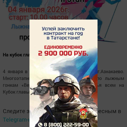
На кубок главы района
4 января в 10.00 часов – Лыжная база г.Азнакаево.
Многоэтапные открытые соревнования по лыжным
гонкам «Верность традициям – здоровья всем на
Кубок главы района (2 этап).
Следите за самым важным и интересным в
Telegram-канале
Татмедиа