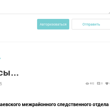
Отправить
Авторизоваться
А
сы...
25
602
0
акаевского межрайонного следственного отдела