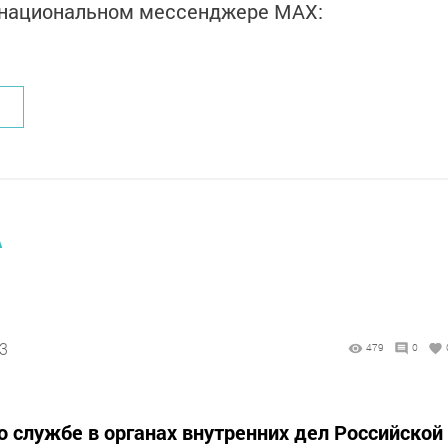
в национальном мессенджере MАХ:
А
23
479
0
о службе в органах внутренних дел Российской