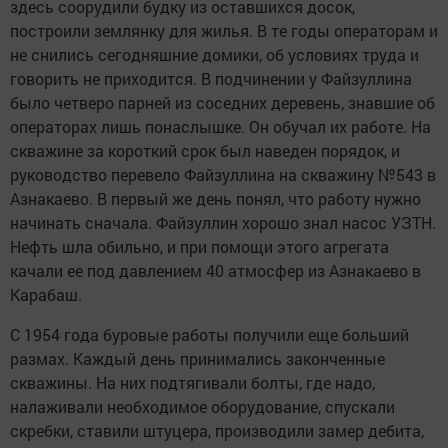
здесь соорудили будку из оставшихся досок,
построили землянку для жилья. В те годы операторам и
не снились сегодняшние домики, об условиях труда и
говорить не приходится. В подчинении у Файзуллина
было четверо парней из соседних деревень, знавшие об
операторах лишь понаслышке. Он обучал их работе. На
скважине за короткий срок был наведен порядок, и
руководство перевело Файзуллина на скважину №543 в
Азнакаево. В первый же день понял, что работу нужно
начинать сначала. Файзуллин хорошо знал насос УЗТН.
Нефть шла обильно, и при помощи этого агрегата
качали ее под давлением 40 атмосфер из Азнакаево в
Карабаш.
С 1954 года буровые работы получили еще больший
размах. Каждый день принимались законченные
скважины. На них подтягивали болты, где надо,
налаживали необходимое оборудование, спускали
скребки, ставили штуцера, производили замер дебита,