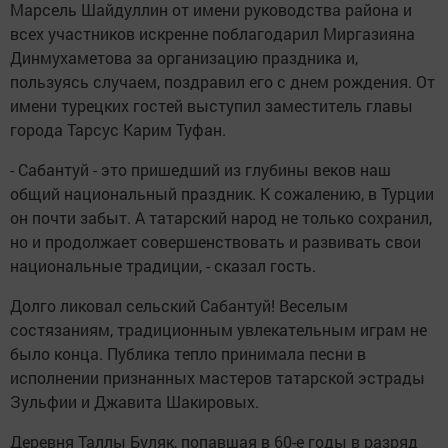
Марсель Шайдуллин от имени руководства района и
всех участников искренне поблагодарил Миргазияна
Динмухаметова за организацию праздника и,
пользуясь случаем, поздравил его с днем рождения. От
имени турецких гостей выступил заместитель главы
города Тарсус Карим Туфан.
- Сабантуй - это пришедший из глубины веков наш
общий национальный праздник. К сожалению, в Турции
он почти забыт. А татарский народ не только сохранил,
но и продолжает совершенствовать и развивать свои
национальные традиции, - сказал гость.
Долго ликовал сельский Сабантуй! Веселым
состязаниям, традиционным увлекательным играм не
было конца. Публика тепло принимала песни в
исполнении признанных мастеров татарской эстрады
Зульфии и Джавита Шакировых.
Деревня Таллы Буляк, попавшая в 60-е годы в разряд