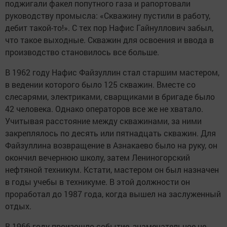
поджигали факел попутного газа и рапортовали
руководству промысла: «Скважину пустили в работу,
дебит такой-то!». С тех пор Нафис Гайнуллович забыл,
что такое выходные. Скважин для освоения и ввода в
производство становилось все больше.
В 1962 году Нафис Файзуллин стал старшим мастером,
в ведении которого было 125 скважин. Вместе со
слесарями, электриками, сварщиками в бригаде было
42 человека. Однако операторов все же не хватало.
Учитывая расстояние между скважинами, за ними
закреплялось по десять или пятнадцать скважин. Для
Файзуллина возвращение в Азнакаево было на руку, он
окончил вечернюю школу, затем Лениногорский
нефтяной техникум. Кстати, мастером он был назначен
в годы учебы в техникуме. В этой должности он
проработал до 1987 года, когда вышел на заслуженный
отдых.
В 1966 году произошло событие, знаменательное не