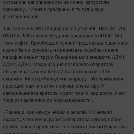
устранили неисправность на линии, запустили
скважину... Многие скважины в те годы еще
фонтанировали.
Так, скважина №4109 давала в сутки 900, №4108 - 700,
№4106 - 500, самая «бедная» среди них №4104 - 150
тонн нефти. Преобладал ручной труд, каждые два часа
нужно было спускать и поднимать скребок - иначе
парафин забьет трубу. Вскоре начали внедрять АДУ-1,
АДУ-2, АДУ-3. Механизация позволила оператору
обслуживать вначале по 2-3, а потом и по 10-15
скважин. Мастер Файзуллин маршрут обслуживания
проходил сам, а потом поручал оператору. И
сегодняшние операторы ходят по его маршруту. А вот
труд их изменился до неузнаваемости...
- Разница, как между небом и землей. Но нельзя
сказать, что сейчас работа оператора легкая, новое
время - новые проблемы, - с этими словами Нафис ага
поднялся с места. - Однако засиделся я, так можно