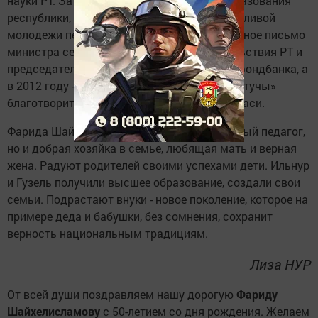
науки РТ. За большой вклад в развитие образования
республики, выявление и поддержку талантливой
молодежи педагогу вручено Благодарственное письмо
министра сельского хозяйства и продовольствия РТ и
председателя директоров ОАО «АИКБ» Татфондбанка, а
в 2012 году - свидетельство «Фидакарь укытучы»
благотворительного фонда имени Хади Атласи.
Фарида Шайхелисламова - не только опытный педагог,
но и добрая хозяйка в семье, любящая мать и верная
жена. Радуют родителей своими успехами дети. Ильнур
и Гузель получили высшее образование, создали свои
семьи. Подрастают внуки - новое поколение, которое на
примере деда и бабушки, без сомнения, сохранит
верность национальным традициям.
Лиза НУР
От всей души поздравляем нашу дорогую
Фариду
Шайхелисламову
с 50-летием со дня рождения. Желаем