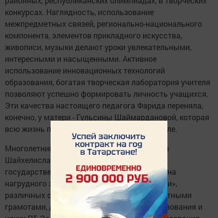
районных, республиканских олимпиадах, в творческих
конкурсах. Наглядность, использование
межпредметных связей, регионально-национального
компонента, элементов прикладного искусства,
живописи, музыки делают уроки увлекательными,
интересными и насыщенными. Активное
использование инновационных технологий
образования, богатая творческая лаборатория учителя
позволяют успешно формировать личность учащихся.
Эти качества настоящего педагога Фарида переняла,
конечно, у матери - Гульсины Шаймардановой, которая
всю жизнь проработала в Старлинской школе.
Многолетний добросовестный труд Фариды
Шайхелисламовой отмечен высокими
государственными наградами: она удостоена
нагрудного знака «За заслуги в образовании»,
различных сертификатов, награждена Почетными
грамотами, дипломами министерства образования и