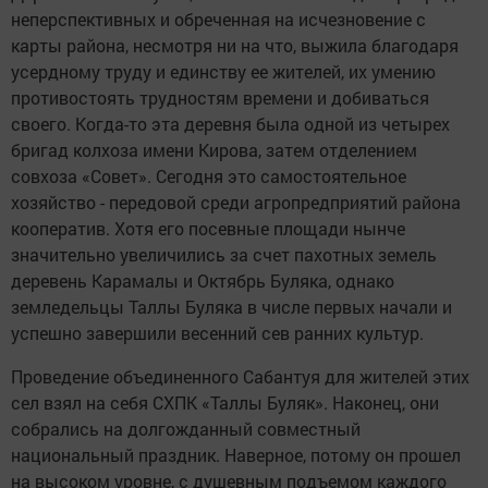
неперспективных и обреченная на исчезновение с
карты района, несмотря ни на что, выжила благодаря
усердному труду и единству ее жителей, их умению
противостоять трудностям времени и добиваться
своего. Когда-то эта деревня была одной из четырех
бригад колхоза имени Кирова, затем отделением
совхоза «Совет». Сегодня это самостоятельное
хозяйство - передовой среди агропредприятий района
кооператив. Хотя его посевные площади нынче
значительно увеличились за счет пахотных земель
деревень Карамалы и Октябрь Буляка, однако
земледельцы Таллы Буляка в числе первых начали и
успешно завершили весенний сев ранних культур.
Проведение объединенного Сабантуя для жителей этих
сел взял на себя СХПК «Таллы Буляк». Наконец, они
собрались на долгожданный совместный
национальный праздник. Наверное, потому он прошел
на высоком уровне, с душевным подъемом каждого