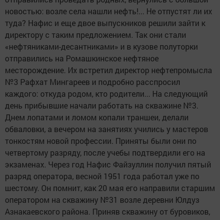
новостью: возле села нашли нефть!... Не отпустят ли их
туда? Нафис и еще двое выпускников решили зайти к
директору с таким предложением. Так они стали
«нефтяниками-десантниками» и в кузове полуторки
отправились на Ромашкинское нефтяное
месторождение. Их встретил директор нефтепромысла
№3 Рафхат Мингареев и подробно расспросил
каждого: откуда родом, кто родители... На следующий
день прибывшие начали работать на скважине №3.
Днем лопатами и ломом копали траншеи, делали
обваловки, а вечером на занятиях учились у мастеров
тонкостям новой профессии. Приняты были они по
четвертому разряду, после учебы подтвердили его на
экзаменах. Через год Нафис Файзуллин получил пятый
разряд оператора, весной 1951 года работал уже по
шестому. Он помнит, как 20 мая его направили старшим
оператором на скважину №31 возле деревни Юлдуз
Азнакаевского района. Приняв скважину от буровиков,