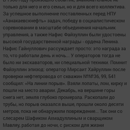
только для него и его семьи, но и для всего коллектива.
За успешное выполнение поставленных перед НПУ
«Азнакаевскнефть» задач, победу в социалистическом
соревновании в масштабе объединения начальник
управления, а также Нафис Файзуллин были удостоены
высокой государственной награды - ордена Ленина.
Нафис Гайнуллович рассуждает просто: это награда за
то, что работали день и ночь... У операторов тогда не
было ни экскаваторов, ни специальной техники. Помнит
Файзуллин эпизод: оператор Мирсаит Хайруллин после
проверки нефтепровода от скважин №№36, 99, 541
сообщил: «На линии порыв». Взяли лопаты, лом, кирку и
пошли на место аварии. Декабрь, на вершине горы
снега нет, земля глубоко промерзла. Раскопали до
трубы, но порыв оказался выше, прошли около десяти
метров, пока не обнаружили повреждение... Так они со
слесарем Шафиком Ахмадуллиным и сварщиком
Мавляу, работая до ночи, с риском для жизни