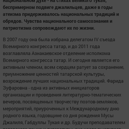
национальном духе - на стихах великого Тукая,
беспримерном подвиге джалильцев, даже в годы
атеизма придерживалось национальных традиций и
обрядов. Чувства национального самосознания и
патриотизма сопровождают их по жизни.
В 2007 году она была избрана делегатом IV съезда
Всемирного конгресса татар, и до 2011 года
возглавляла Азнакаевское отделение исполкома
Всемирного конгресса татар. И сегодня является его
активным членом, всем сердцем ратует за сохранение,
приумножение ценностей татарской культуры,
возрождение лучших национальных традиций. Фарида
Зуфаровна - одна из активных инициаторов
организации и проведения литературно-тематических
вечеров, посвященных творчеству поэтов-земляков,
мероприятий, приуроченных к Международному дню
родного языка, годовщине со дня рождения Мусы
Джалиля, Габдуллы Тукая и др. Будучи преподавателем