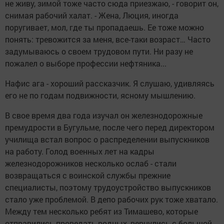
не живу, зимой тоже часто сюда приезжаю, - говорит он,
снимая рабочий халат. - Жена, Люция, иногда
поругивает, мол, где ты пропадаешь. Ее тоже можно
понять: тревожится за меня, все-таки возраст… Часто
задумываюсь о своем трудовом пути. Ни разу не
пожалел о выборе профессии нефтяника...
Нафис ага - хороший рассказчик. Я слушаю, удивляясь
его не по годам подвижности, ясному мышлению.
В свое время два года изучал он железнодорожные
премудрости в Бугульме, после чего перед директором
училища встал вопрос о распределении выпускников
на работу. Голод военных лет на кадры
железнодорожников несколько ослаб - стали
возвращаться с воинской службы прежние
специалисты, поэтому трудоустройство выпускников
стало уже проблемой. В депо рабочих рук тоже хватало.
Между тем несколько ребят из Тимашево, которые
отправились проведать родных, вернулись с большой