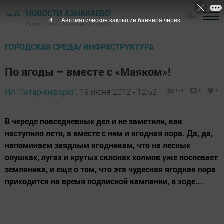
НОВОСТИ АЗНАКАЕВО
18+
3
Автоматическое закрытие баннера через
Газета "Маяк" - Азнакаевский район
ГОРОДСКАЯ СРЕДА/ ИНФРАСТРУКТУРА
По ягоды – вместе с «Маяком»!
ИА "Татар-информ",
19 июня 2012 - 12:52
626
0
0
В череде повседневных дел и не заметили, как
наступило лето, а вместе с ним и ягодная пора. Да, да,
напоминаем заядлым ягодникам, что на лесных
опушках, лугах и крутых склонах холмов уже поспевает
земляника, и еще о том, что эта чудесная ягодная пора
приходится на время подписной кампании, в ходе...