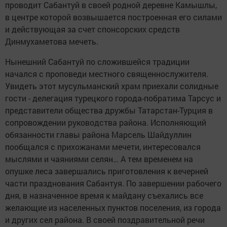
проводит Сабантуй в своей родной деревне Камышлы,
в центре которой возвышается построенная его силами
и действующая за счет спонсорских средств
Динмухаметова мечеть.
Нынешний Сабантуй по сложившейся традиции
начался с проповеди местного священнослужителя.
Увидеть этот мусульманский храм приехали солидные
гости - делегация турецкого города-побратима Тарсус и
представители общества дружбы Татарстан-Турция в
сопровождении руководства района. Исполняющий
обязанности главы района Марсель Шайдуллин
пообщался с прихожанами мечети, интересовался
мыслями и чаяниями селян… А тем временем на
опушке леса завершались приготовления к вечерней
части празднования Сабантуя. По завершении рабочего
дня, в назначенное время к майдану съехались все
желающие из населенных пунктов поселения, из города
и других сел района. В своей поздравительной речи