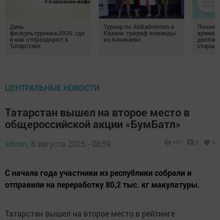
День
Турнир по AirBadminton в
Почему 
физкультурника‑2026: где
Казани: триумф команды
время 
и как отпразднуют в
из Азнакаево
диспан
Татарстане
старшег
ЦЕНТРАЛЬНЫЕ НОВОСТИ
Татарстан вышел на второе место в
общероссийской акции «БумБатл»
admin,
8 августа 2025 - 08:59
107
0
0
С начала года участники из республики собрали и
отправили на переработку 80,2 тыс. кг макулатуры.
Татарстан вышел на второе место в рейтинге