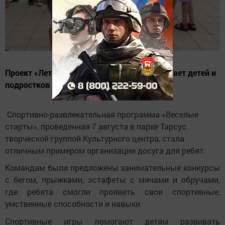
Проект «Лето в Татарстане» активно вовлекает детей и
подростков в интересные мероприятия.
Спортивно-развлекательная программа «Веселые
старты», проведенная 7 августа в парке Тарсус
творческой группой Культурного центра, стала
отличным примером организации досуга для ребят.
Командам были предложены занимательные конкурсы
с бегом, прыжками, эстафеты с мячами и обручами,
где ребята смогли проявить свои спортивные,
умственные способности и навыки
Спортивные игры помогают детям развивать