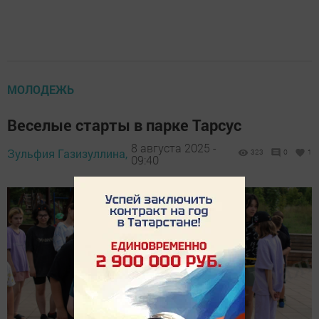
МОЛОДЕЖЬ
Веселые старты в парке Тарсус
8 августа 2025 -
Зульфия Газизуллина,
323
0
1
09:40