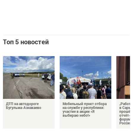
Топ 5 новостей
ДТП на автодороге
Мобильный пункт отбора
„Работа
Бугульма-Азнакаево
на службе у республики:
в Сарм
участие в акции «Я
прошёл
выбираю небо!»
отчёт‑
форум п
Россия“