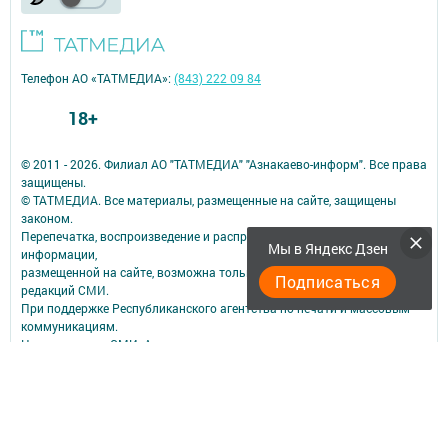
Телефон АО «ТАТМЕДИА»:
(843) 222 09 84
18+
© 2011 - 2026. Филиал АО "ТАТМЕДИА" "Азнакаево-информ". Все права
защищены.
© ТАТМЕДИА. Все материалы, размещенные на сайте, защищены
законом.
Перепечатка, воспроизведение и распространение в любом объеме
Мы в Яндекс Дзен
информации,
размещенной на сайте, возможна только с письменного согласия
Подписаться
редакций СМИ.
При поддержке Республиканского агентства по печати и массовым
коммуникациям.
Наименование СМИ: Азнакаево
СМИ зарегистрировано Федеральной службой по надзору в сфере
связи,
информационных технологий и массовых коммуникаций
запись о регистрации СМИ ЭЛ № ФС 77 - 48877 от 07.03.2012
ФИО главного редактора: Шайхулов Фархат Фагимович