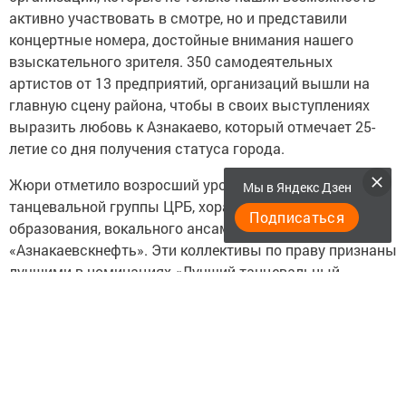
активно участвовать в смотре, но и представили
концертные номера, достойные внимания нашего
взыскательного зрителя. 350 самодеятельных
артистов от 13 предприятий, организаций вышли на
главную сцену района, чтобы в своих выступлениях
выразить любовь к Азнакаево, который отмечает 25-
летие со дня получения статуса города.
Жюри отметило возросший уровень мастерства
Мы в Яндекс Дзен
танцевальной группы ЦРБ, хора управления
Подписаться
образования, вокального ансамбля НГДУ
«Азнакаевскнефть». Эти коллективы по праву признаны
лучшими в номинациях «Лучший танцевальный
коллектив», «Лучший хор», «Лучший вокальный
ансамбль». В число «Лучших вокальных ансамблей»
вошел также мужской вокальный ансамбль ООО
«Азнакаевское УТТ». «Лучшей исполнительницей танца»
признана Зульфия Хакимова из ЦРБ. В номинации
«лучший чтец» всех превзошел Руслан Галиев из АПТС-