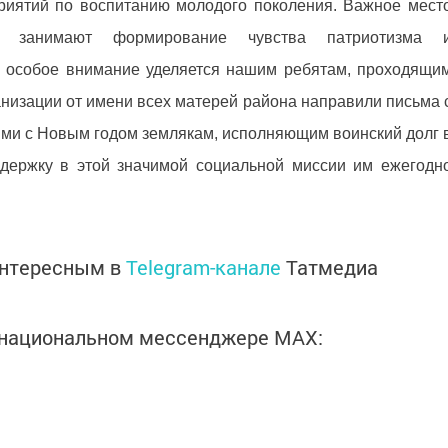
риятий по воспитанию молодого поколения. Важное мест
ы занимают формирование чувства патриотизма 
ы особое внимание уделяется нашим ребятам, проходящи
анизации от имени всех матерей района направили письма 
ми с Новым годом землякам, исполняющим воинский долг 
держку в этой значимой социальной миссии им ежегодн
интересным в
Telegram-канале
Татмедиа
в национальном мессенджере MАХ: