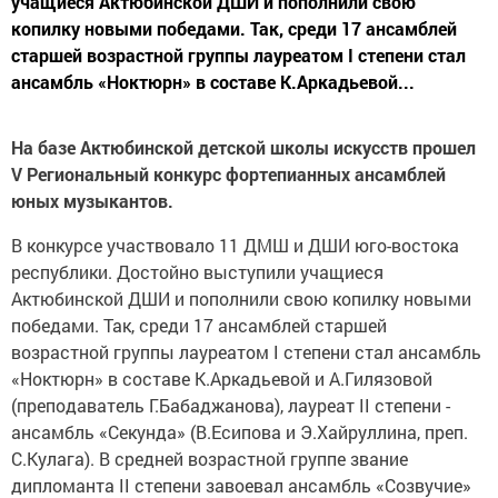
учащиеся Актюбинской ДШИ и пополнили свою
копилку новыми победами. Так, среди 17 ансамблей
старшей возрастной группы лауреатом I степени стал
ансамбль «Ноктюрн» в составе К.Аркадьевой...
На базе Актюбинской детской школы искусств прошел
V
Региональный конкурс фортепианных ансамблей
юных музыкантов.
В конкурсе участвовало 11 ДМШ и ДШИ юго-востока
республики. Достойно выступили учащиеся
Актюбинской ДШИ и пополнили свою копилку новыми
победами. Так, среди 17 ансамблей старшей
возрастной группы лауреатом I степени стал ансамбль
«Ноктюрн» в составе К.Аркадьевой и А.Гилязовой
(преподаватель Г.Бабаджанова), лауреат II степени -
ансамбль «Секунда» (В.Есипова и Э.Хайруллина, преп.
С.Кулага). В средней возрастной группе звание
дипломанта II степени завоевал ансамбль «Созвучие»