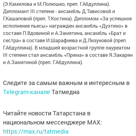
(Э.Камилова и М.Полюшко, преп. Г.Абдуллина).
Дипломант III степени - ансамбль Д.Тависовой и
Г.Кашаповой (преп. Т.Костина). Дипломом «За успешное
исполнение пьесы» награжден ансамбль «Дуэтино» в
составе П.Вдовиной и А.Замятина, ансамбль «Брат и
сестра» в составе И.Шарафиева и Д.Лизуновой (преп.
Г.Абдуллина). В младшей возрастной группе лауреатом
III степени стал ансамбль «Прима» в составе Я.Закарян
и А.Замятиной (преп. Г.Абдуллина).
Следите за самым важным и интересным в
Telegram-канале
Татмедиа
Читайте новости Татарстана в
национальном мессенджере MАХ:
https://max.ru/tatmedia