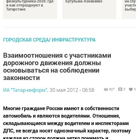
физкультурника‑2026: где
Бугульма-Азнакаево
на служ
и как отпразднуют в
участие
Татарстане
выбира
ГОРОДСКАЯ СРЕДА/ ИНФРАСТРУКТУРА
Взаимоотношения с участниками
дорожного движения должны
основываться на соблюдении
законности
ИА "Татар-информ",
30 мая 2012 - 06:58
627
0
0
Многие граждане России имеют в собственности
автомобиль и являются водителями. Отношения,
складывающиеся между водителем и инспекторами
ДПС, не всегда носят однозначный характер, поэтому
каждая из сторон должна четко понимать и