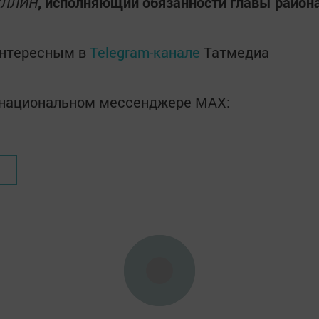
УЛЛИН
, исполняющий обязанности главы район
интересным в
Telegram-канале
Татмедиа
в национальном мессенджере MАХ: