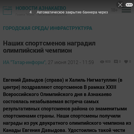
НОВОСТИ АЗНАКАЕВО
18+
3
Автоматическое закрытие баннера через
Газета "Маяк" - Азнакаевский район
ГОРОДСКАЯ СРЕДА/ ИНФРАСТРУКТУРА
Наших спортсменов наградил
олимпийский чемпион
ИА "Татар-информ",
27 июня 2012 - 11:59
603
0
0
Евгений Давыдов (справа) и Халиль Нигматуллин (в
центре) поздравляют спортсменов В рамках XXIII
Всероссийского Олимпийского дня в Азнакаево
состоялась незабываемая встреча самых
результативных спортсменов района со знаменитыми
спортсменами страны. Наши спортсмены получили
награды из рук двукратного олимпийского чемпиона из
Канады Евгения Давыдова. Удостоились такой чести