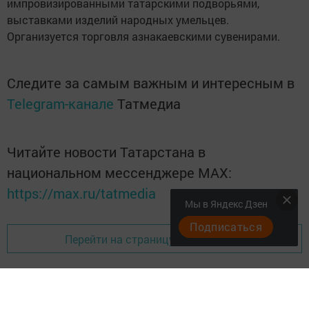
импровизированными татарскими подворьями,
выставками изделий народных умельцев.
Организуется торговля азнакаевскими сувенирами.
Следите за самым важным и интересным в
Telegram-канале
Татмедиа
Читайте новости Татарстана в
национальном мессенджере MАХ:
https://max.ru/tatmedia
Мы в Яндекс Дзен
Подписаться
Перейти на страницу новости