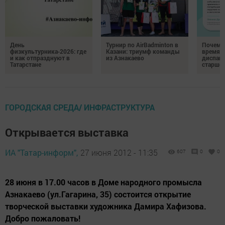
День
Турнир по AirBadminton в
Почему 
физкультурника‑2026: где
Казани: триумф команды
время 
и как отпразднуют в
из Азнакаево
диспан
Татарстане
старшег
ГОРОДСКАЯ СРЕДА/ ИНФРАСТРУКТУРА
Открывается выставка
ИА "Татар-информ",
27 июня 2012 - 11:35
607
0
0
28 июня в 17.00 часов в Доме народного промысла
Азнакаево (ул.Гагарина, 35) состоится открытие
творческой выставки художника Дамира Хафизова.
Добро пожаловать!