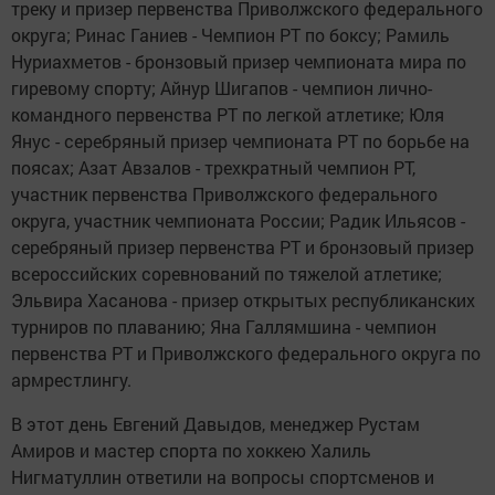
треку и призер первенства Приволжского федерального
округа; Ринас Ганиев - Чемпион РТ по боксу; Рамиль
Нуриахметов - бронзовый призер чемпионата мира по
гиревому спорту; Айнур Шигапов - чемпион лично-
командного первенства РТ по легкой атлетике; Юля
Янус - серебряный призер чемпионата РТ по борьбе на
поясах; Азат Авзалов - трехкратный чемпион РТ,
участник первенства Приволжского федерального
округа, участник чемпионата России; Радик Ильясов -
серебряный призер первенства РТ и бронзовый призер
всероссийских соревнований по тяжелой атлетике;
Эльвира Хасанова - призер открытых республиканских
турниров по плаванию; Яна Галлямшина - чемпион
первенства РТ и Приволжского федерального округа по
армрестлингу.
В этот день Евгений Давыдов, менеджер Рустам
Амиров и мастер спорта по хоккею Халиль
Нигматуллин ответили на вопросы спортсменов и