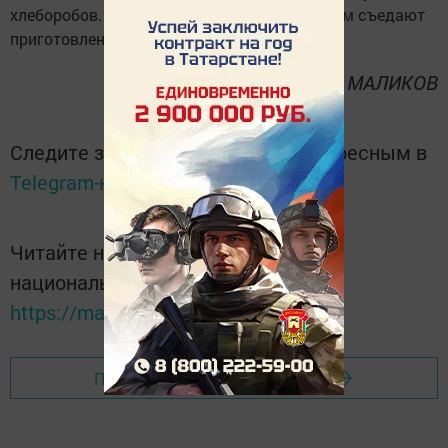
хлеборобов. Механизаторы с удовольствием съедают
приготовленные ею блюда.
Наиль МАЛИКОВ
Следите за самым важным и интересным в
Telegram-канале
Татмедиа
Читайте новости Татарстана в
национальном мессенджере MАХ:
https://max.ru/tatmedia
Перейти на страницу новости