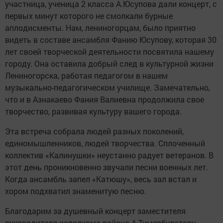
участница, ученица 2 класса А.Юсупова дали концерт, с
первых минут которого не смолкали бурные
аплодисменты. Нам, лениногорцам, было приятно
видеть в составе ансамбля Фанию Юсупову, которая 30
лет своей творческой деятельности посвятила нашему
городу. Она оставила добрый след в культурной жизни
Лениногорска, работая педагогом в нашем
музыкально-педагогическом училище. Замечательно,
что и в Азнакаево Фания Валиевна продолжила свое
творчество, развивая культуру вашего города.
Эта встреча собрала людей разных поколений,
единомышленников, людей творчества. Сплоченный
коллектив «Калинушки» неустанно радует ветеранов. В
этот день проникновенно звучали песни военных лет.
Когда ансамбль запел «Катюшу», весь зал встал и
хором подхватил знаменитую песню.
Благодарим за душевный концерт заместителя
руководителя исполкома района А.Тимербулатову,