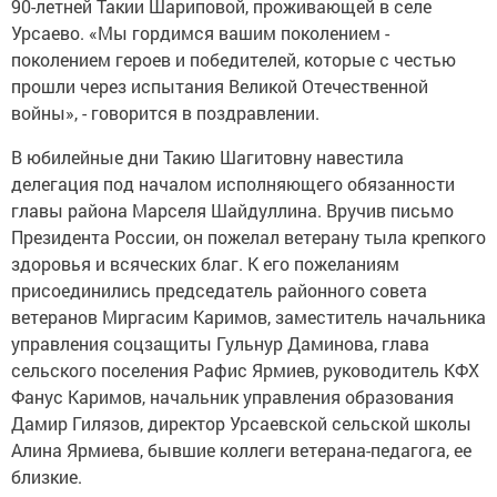
90-летней Такии Шариповой, проживающей в селе
Урсаево. «Мы гордимся вашим поколением -
поколением героев и победителей, которые с честью
прошли через испытания Великой Отечественной
войны», - говорится в поздравлении.
В юбилейные дни Такию Шагитовну навестила
делегация под началом исполняющего обязанности
главы района Марселя Шайдуллина. Вручив письмо
Президента России, он пожелал ветерану тыла крепкого
здоровья и всяческих благ. К его пожеланиям
присоединились председатель районного совета
ветеранов Миргасим Каримов, заместитель начальника
управления соцзащиты Гульнур Даминова, глава
сельского поселения Рафис Ярмиев, руководитель КФХ
Фанус Каримов, начальник управления образования
Дамир Гилязов, директор Урсаевской сельской школы
Алина Ярмиева, бывшие коллеги ветерана-педагога, ее
близкие.