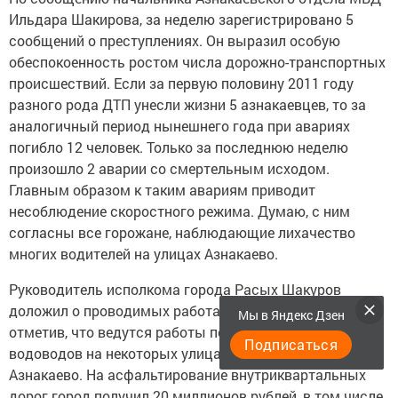
Ильдара Шакирова, за неделю зарегистрировано 5
сообщений о преступлениях. Он выразил особую
обеспокоенность ростом числа дорожно-транспортных
происшествий. Если за первую половину 2011 году
разного рода ДТП унесли жизни 5 азнакаевцев, то за
аналогичный период нынешнего года при авариях
погибло 12 человек. Только за последнюю неделю
произошло 2 аварии со смертельным исходом.
Главным образом к таким авариям приводит
несоблюдение скоростного режима. Думаю, с ним
согласны все горожане, наблюдающие лихачество
многих водителей на улицах Азнакаево.
Руководитель исполкома города Расых Шакуров
доложил о проводимых работах по благоустройству,
Мы в Яндекс Дзен
отметив, что ведутся работы по ремонту - углублению
Подписаться
водоводов на некоторых улицах частного сектора
Азнакаево. На асфальтирование внутриквартальных
дорог город получил 20 миллионов рублей, в том числе