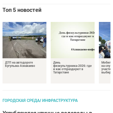
Топ 5 новостей
ДТП на автодороге
День
Мобиль
Бугульма-Азнакаево
физкультурника‑2026: где
на служ
и как отпразднуют в
участие
Татарстане
выбира
ГОРОДСКАЯ СРЕДА/ ИНФРАСТРУКТУРА
Углубляются уличные водоводы в