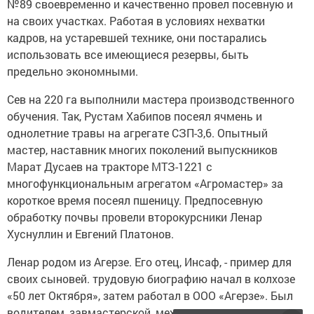
№89 своевременно и качественно провел посевную и
на своих участках. Работая в условиях нехватки
кадров, на устаревшей технике, они постарались
использовать все имеющиеся резервы, быть
предельно экономными.
Сев на 220 га выполнили мастера производственного
обучения. Так, Рустам Хабипов посеял ячмень и
однолетние травы на агрегате СЗП-3,6. Опытный
мастер, наставник многих поколений выпускников
Марат Дусаев на тракторе МТЗ-1221 с
многофункциональным агрегатом «Агромастер» за
короткое время посеял пшеницу. Предпосевную
обработку почвы провели второкурсники Ленар
Хуснуллин и Евгений Платонов.
Ленар родом из Агерзе. Его отец, Инсаф, - пример для
своих сыновей. трудовую биографию начал в колхозе
«50 лет Октября», затем работал в ООО «Агерзе». Был
водителем, завмастерской, механиком, инженером.