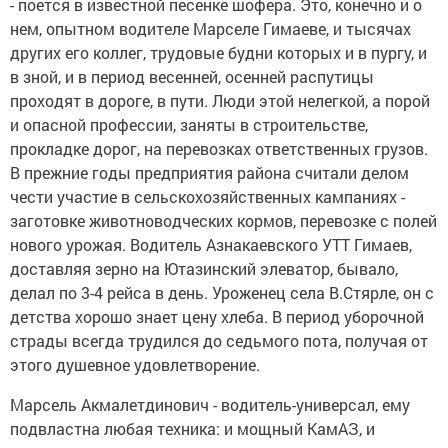
- поется в известной песенке шофера. Это, конечно и о
нем, опытном водителе Марселе Гимаеве, и тысячах
других его коллег, трудовые будни которых и в пургу, и
в зной, и в период весенней, осенней распутицы
проходят в дороге, в пути. Люди этой нелегкой, а порой
и опасной профессии, заняты в строительстве,
прокладке дорог, на перевозках ответственных грузов.
В прежние годы предприятия района считали делом
чести участие в сельскохозяйственных кампаниях -
заготовке животноводческих кормов, перевозке с полей
нового урожая. Водитель Азнакаевского УТТ Гимаев,
доставляя зерно на Ютазинский элеватор, бывало,
делал по 3-4 рейса в день. Уроженец села В.Стярле, он с
детства хорошо знает цену хлеба. В период уборочной
страды всегда трудился до седьмого пота, получая от
этого душевное удовлетворение.
Марсель Акмалетдинович - водитель-универсал, ему
подвластна любая техника: и мощный КамАЗ, и