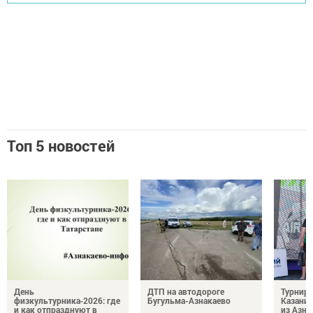
Топ 5 новостей
День
ДТП на автодороге
Турнир 
физкультурника‑2026: где
Бугульма-Азнакаево
Казани
и как отпразднуют в
из Азна