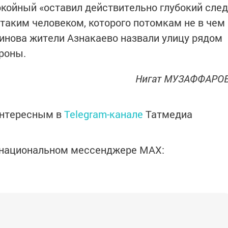
окойный «оставил действительно глубокий след
таким человеком, которого потомкам не в чем
динова жители Азнакаево назвали улицу рядом
роны.
Нигат МУЗАФФАРО
интересным в
Telegram-канале
Татмедиа
в национальном мессенджере MАХ: