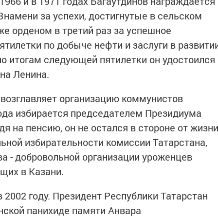
1966 и в 1971 годах Багаутдинов награждается
Знамени за успехи, достигнутые в сельском
 же орденом в третий раз за успешное
ятилетки по добыче нефти и заслуги в развити
о итогам следующей пятилетки он удостоился
на Ленина.
в возглавляет организацию коммунистов
года избирается председателем Президиума
я на пенсию, он не остался в стороне от жизн
льной избирательности комиссии Татарстана,
ва - добровольной организации уроженцев
щих в Казани.
 2002 году. Президент Республики Татарстан
ской панихиде памяти Анвара