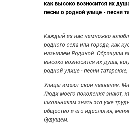
как высоко возносится их душ
песни о родной улице - песни т
Каждый из нас немножко влюбле
родного села или города, как к
называем Родиной. Обращали вн
высоко возносится их душа, ко
родной улице - песни татарские,
Улицы имеют свои названия. Мн
Люди моего поколения знают, кт
школьникам знать это уже трудн
общество и его идеология, мен
будущем.