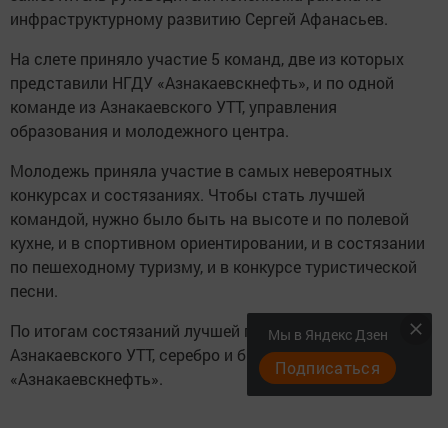
инфраструктурному развитию Сергей Афанасьев.
На слете приняло участие 5 команд, две из которых
представили НГДУ «Азнакаевскнефть», и по одной
команде из Азнакаевского УТТ, управления
образования и молодежного центра.
Молодежь приняла участие в самых невероятных
конкурсах и состязаниях. Чтобы стать лучшей
командой, нужно было быть на высоте и по полевой
кухне, и в спортивном ориентировании, и в состязании
по пешеходному туризму, и в конкурсе туристической
песни.
По итогам состязаний лучшей признана команда
Мы в Яндекс Дзен
Азнакаевского УТТ, серебро и бронза у команд НГДУ
Подписаться
«Азнакаевскнефть».
Следите за самым важным и интересным в