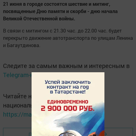
21 июня в городе состоятся шествие и митинг,
посвященные Дню памяти и скорби - дню начала
Великой Отечественной войны.
В связи с митингом с 21.30 час. до 22.00 час. будет
перекрыто движение автотранспорта по улицам Ленина
и Багаутдинова.
Следите за самым важным и интересным в
Telegram-канале
Татмедиа
Читайте новости Татарстана в
национальном мессенджере MАХ:
https://max.ru/tatmedia
Перейти на страницу новости