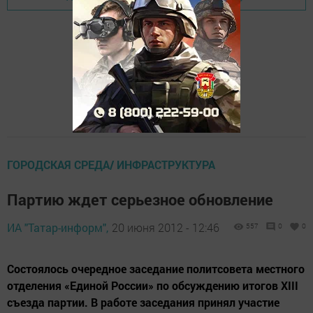
ГОРОДСКАЯ СРЕДА/ ИНФРАСТРУКТУРА
Партию ждет серьезное обновление
ИА "Татар-информ",
20 июня 2012 - 12:46
557
0
0
Состоялось очередное заседание политсовета местного
отделения «Единой России» по обсуждению итогов ХIII
съезда партии. В работе заседания принял участие