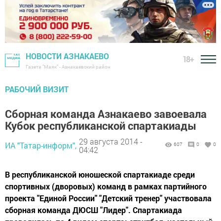
НОВОСТИ АЗНАКАЕВО
18+
Газета "Маяк" - Азнакаевский район
РАБОЧИЙ ВИЗИТ
Cборная команда Азнакаево завоевала
Кубок республиканской спартакиады
29 августа 2014 -
ИА "Татар-информ",
607
0
0
04:42
В республиканской юношеской спартакиаде среди
спортивных (дворовых) команд в рамках партийного
проекта "Единой России" "Детский тренер" участвовала
сборная команда ДЮСШ "Лидер". Спартакиада