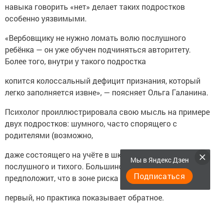
навыка говорить «нет» делает таких подростков
особенно уязвимыми.
«Вербовщику не нужно ломать волю послушного
ребёнка — он уже обучен подчиняться авторитету.
Более того, внутри у такого подростка
копится колоссальный дефицит признания, который
легко заполняется извне», — поясняет Ольга Галанина.
Психолог проиллюстрировала свою мысль на примере
двух подростков: шумного, часто спорящего с
родителями (возможно,
даже состоящего на учёте в школе) и идеально
Мы в Яндекс Дзен
послушного и тихого. Большинство людей
Подписаться
предположит, что в зоне риска находится
первый, но практика показывает обратное.
Шумный подросток, по словам эксперта, за счёт своего