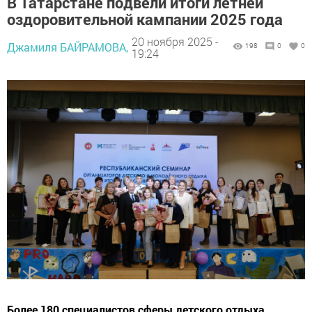
В Татарстане подвели итоги летней
оздоровительной кампании 2025 года
20 ноября 2025 -
Джамиля БАЙРАМОВА,
198
0
0
19:24
Более 180 специалистов сферы детского отдыха