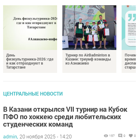
День
Турнир по AirBadminton в
Почему 
физкультурника‑2026: где
Казани: триумф команды
время 
и как отпразднуют в
из Азнакаево
диспан
Татарстане
старшег
ЦЕНТРАЛЬНЫЕ НОВОСТИ
В Казани открылся VII турнир на Кубок
ПФО по хоккею среди любительских
студенческих команд
admin,
20 ноября 2025 - 14:20
157
0
0