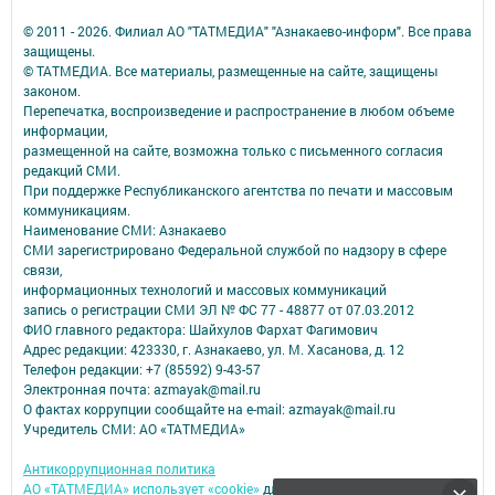
© 2011 - 2026. Филиал АО "ТАТМЕДИА" "Азнакаево-информ". Все права
защищены.
© ТАТМЕДИА. Все материалы, размещенные на сайте, защищены
законом.
Перепечатка, воспроизведение и распространение в любом объеме
информации,
размещенной на сайте, возможна только с письменного согласия
редакций СМИ.
При поддержке Республиканского агентства по печати и массовым
коммуникациям.
Наименование СМИ: Азнакаево
СМИ зарегистрировано Федеральной службой по надзору в сфере
связи,
информационных технологий и массовых коммуникаций
запись о регистрации СМИ ЭЛ № ФС 77 - 48877 от 07.03.2012
ФИО главного редактора: Шайхулов Фархат Фагимович
Адрес редакции: 423330, г. Азнакаево, ул. М. Хасанова, д. 12
Телефон редакции: +7 (85592) 9-43-57
Электронная почта: azmayak@mail.ru
О фактах коррупции сообщайте на e-mail: azmayak@mail.ru
Учредитель СМИ: АО «ТАТМЕДИА»
Антикоррупционная политика
АО «ТАТМЕДИА» использует «cookie»
для персонализации сервисов и