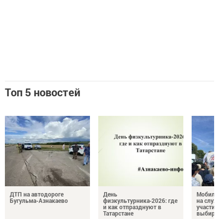
Топ 5 новостей
ДТП на автодороге
День
Мобиль
Бугульма-Азнакаево
физкультурника‑2026: где
на служ
и как отпразднуют в
участие
Татарстане
выбира