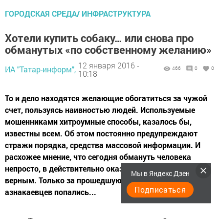
ГОРОДСКАЯ СРЕДА/ ИНФРАСТРУКТУРА
Хотели купить собаку… или снова про
обманутых «по собственному желанию»
12 января 2016 -
ИА "Татар-информ",
466
0
0
10:18
То и дело находятся желающие обогатиться за чужой
счет, пользуясь наивностью людей. Используемые
мошенниками хитроумные способы, казалось бы,
известны всем. Об этом постоянно предупреждают
стражи порядка, средства массовой информации. И
расхожее мнение, что сегодня обмануть человека
непросто, в действительно оказывается не совсем
Мы в Яндекс Дзен
верным. Только за прошедшую неделю двое
Подписаться
азнакаевцев попались...