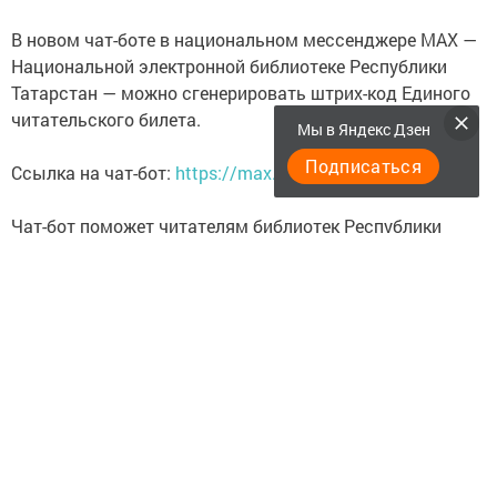
В новом чат-боте в национальном мессенджере МАХ —
Национальной электронной библиотеке Республики
Татарстан — можно сгенерировать штрих-код Единого
читательского билета.
Мы в Яндекс Дзен
Подписаться
Ссылка на чат-бот:
https://max.ru/rt_kitap_bot
Чат-бот поможет читателям библиотек Республики
Татарстан в получении библиотечных услуг таких как
выдача и возврат книг, пользование компьютером в
государственных и муниципальных библиотеках
Республики Татарстан с помощью генерации
индивидуального штрих-кода Единого читательского
билета в мессенджере MAX.
Новую услугу можно получить в 1505 библиотеках и их
филиалах.