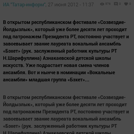
ИА "Татар-информ",
27 июня 2012 - 11:37
576
0
0
В открытом республиканском фестивале «Созвездие-
Йолдызлык», который уже более десяти лет проходит
под патронажем Президента РТ, постоянно участвует и
завоевывает звание лауреата вокальный ансамбль
«Бэхет» (рук. заслуженный работник культуры РТ
Н.Шарифуллина) Азнакаевской детской школы
искусств. Уже подрастает новая смена членов
ансамбля. Вот и нынче в номинации «Вокальные
ансамбли» младшая группа «Бэхет»...
В открытом республиканском фестивале «Созвездие-
Йолдызлык», который уже более десяти лет проходит
под патронажем Президента РТ, постоянно участвует и
завоевывает звание лауреата вокальный ансамбль
«Бэхет» (рук. заслуженный работник культуры РТ
Н.Шарифуллина) Азнакаевской детской школы