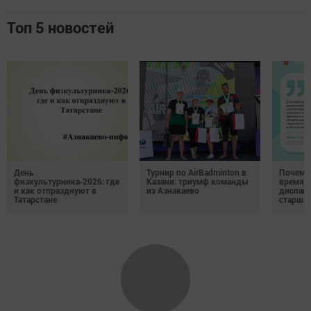
Топ 5 новостей
День
Турнир по AirBadminton в
Почему 
физкультурника‑2026: где
Казани: триумф команды
время 
и как отпразднуют в
из Азнакаево
диспан
Татарстане
старшег