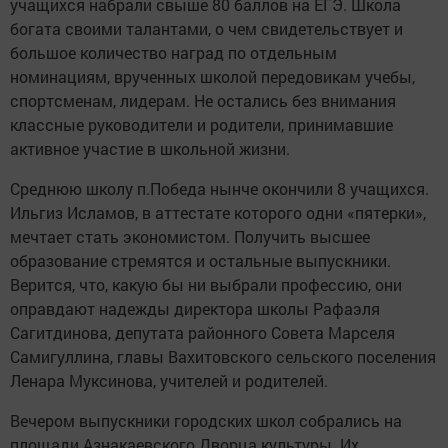
учащихся набрали свыше 80 баллов на ЕГЭ. Школа
богата своими талантами, о чем свидетельствует и
большое количество наград по отдельным
номинациям, врученных школой передовикам учебы,
спортсменам, лидерам. Не остались без внимания
классные руководители и родители, принимавшие
активное участие в школьной жизни.
Среднюю школу п.Победа нынче окончили 8 учащихся.
Ильгиз Исламов, в аттестате которого одни «пятерки»,
мечтает стать экономистом. Получить высшее
образование стремятся и остальные выпускники.
Верится, что, какую бы ни выбрали профессию, они
оправдают надежды директора школы Рафаэля
Сагитдинова, депутата районного Совета Марселя
Самигуллина, главы Вахитовского сельского поселения
Ленара Муксинова, учителей и родителей.
Вечером выпускники городских школ собрались на
площади Азнакаевского Дворца культуры. Их