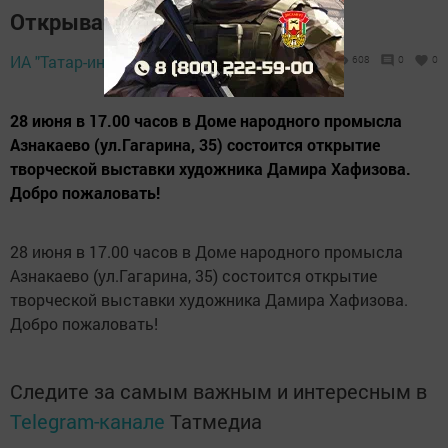
Открывается выставка
ИА "Татар-информ",
27 июня 2012 - 11:35
608
0
0
28 июня в 17.00 часов в Доме народного промысла
Азнакаево (ул.Гагарина, 35) состоится открытие
творческой выставки художника Дамира Хафизова.
Добро пожаловать!
28 июня в 17.00 часов в Доме народного промысла
Азнакаево (ул.Гагарина, 35) состоится открытие
творческой выставки художника Дамира Хафизова.
Добро пожаловать!
Следите за самым важным и интересным в
Telegram-канале
Татмедиа