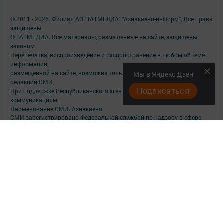
© 2011 - 2026. Филиал АО "ТАТМЕДИА" "Азнакаево-информ". Все права
защищены.
© ТАТМЕДИА. Все материалы, размещенные на сайте, защищены
законом.
Перепечатка, воспроизведение и распространение в любом объеме
информации,
размещенной на сайте, возможна только с письменного согласия
Мы в Яндекс Дзен
редакций СМИ.
Подписаться
При поддержке Республиканского агентства по печати и массовым
коммуникациям.
Наименование СМИ: Азнакаево
СМИ зарегистрировано Федеральной службой по надзору в сфере
связи,
информационных технологий и массовых коммуникаций
запись о регистрации СМИ ЭЛ № ФС 77 - 48877 от 07.03.2012
ФИО главного редактора: Шайхулов Фархат Фагимович
Адрес редакции: 423330, г. Азнакаево, ул. М. Хасанова, д. 12
Телефон редакции: +7 (85592) 9-43-57
Электронная почта: azmayak@mail.ru
О фактах коррупции сообщайте на e-mail: azmayak@mail.ru
Учредитель СМИ: АО «ТАТМЕДИА»
Антикоррупционная политика