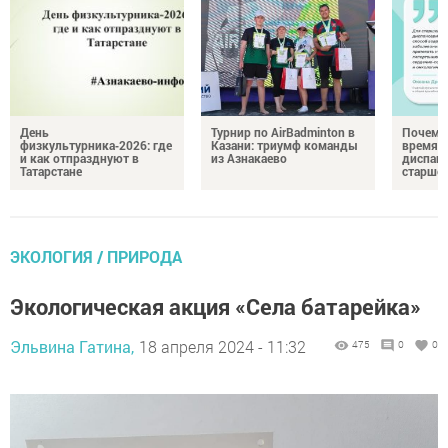
День
Турнир по AirBadminton в
Почему 
физкультурника‑2026: где
Казани: триумф команды
время 
и как отпразднуют в
из Азнакаево
диспан
Татарстане
старшег
ЭКОЛОГИЯ / ПРИРОДА
Экологическая акция «Села батарейка»
Эльвина Гатина,
18 апреля 2024 - 11:32
475
0
0