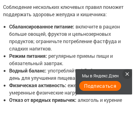
Соблюдение нескольких ключевых правил поможет
поддержать здоровье желудка и кишечника:
Сбалансированное питание:
включите в рацион
больше овощей, фруктов и цельнозерновых
продуктов; ограничьте потребление фастфуда и
сладких напитков.
Режим питания:
регулярные приемы пищи и
обязательный завтрак.
Водный баланс:
употребляйте 1,5–2 литра воды в
Мы в Яндекс Дзен
день для улучшения пищеварения.
Физическая активность:
ежедневные прогулки и
Подписаться
умеренные физические нагрузки.
Отказ от вредных привычек:
алкоголь и курение
повреждают слизистую оболочку желудка.
Специалисты напоминают: при первых симптомах
неблагополучия (боль, тошнота, изжога) необходимо
своевременно обращаться к врачу. Ранняя диагностика