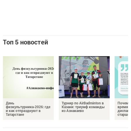
Топ 5 новостей
День
Турнир по AirBadminton в
Почему 
физкультурника‑2026: где
Казани: триумф команды
время 
и как отпразднуют в
из Азнакаево
диспан
Татарстане
старшег