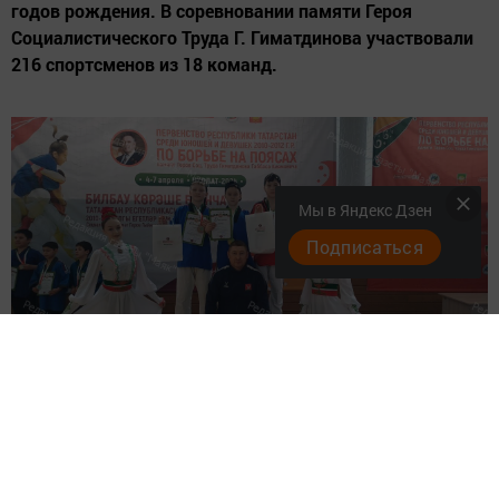
годов рождения. В соревновании памяти Героя
Социалистического Труда Г. Гиматдинова участвовали
216 спортсменов из 18 команд.
Мы в Яндекс Дзен
Подписаться
Воспитанник спортивной школы «Юбилейный» Рифат
Миннегалиев стал чемпионом в весе 32 кг. Эмилия
Хакимова заняла второе место, Ульяна Козлова, Султан