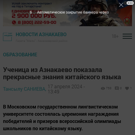
5
Автоматическое закрытие баннера через
НОВОСТИ АЗНАКАЕВО
18+
Газета "Маяк" - Азнакаевский район
ОБРАЗОВАНИЕ
Ученица из Азнакаево показала
прекрасные знания китайского языка
17 апреля 2024 -
Тансылу САНИЕВА,
753
0
1
13:49
В Московском государственном лингвистическом
университете состоялась церемония награждения
победителей и призеров всероссийской олимпиады
школьников по китайскому языку.