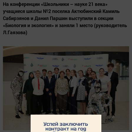
На конференции «Школьники – науке 21 века»
учащиеся школы №2 поселка Актюбинский Камиль
Сабирзянов и Данил Паршин выступили в секции
«Биология и экология» и заняли 1 место (руководитель
Л.Гаязова)