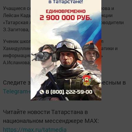
Учащиеся села Мальбагуш Иллария Агълямова и
Лейсан Кадырова удостоились 3 места в секции
«Татарская литература и краеведение» (руководители
З.Загитова, Ф.Закирова).
Ученик школы №2 города Азнакаево Даниил
Хамидуллин стал призером в секции математики и
информационных технологий (руководитель
А.Исламова).
Следите за самым важным и интересным в
Telegram-канале
Татмедиа
Читайте новости Татарстана в
национальном мессенджере MАХ:
https://max.ru/tatmedia