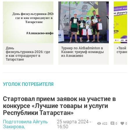
День
Турнир по AirBadminton в
«Твой Х
физкультурника‑2026: где
Казани: триумф команды
стране!
и как отпразднуют в
из Азнакаево
Татарстане
УГОЛОК ПОТРЕБИТЕЛЯ
Стартовал прием заявок на участие в
конкурсе «Лучшие товары и услуги
Республики Татарстан»
Подготовила Айгуль
25 марта 2024 -
422
0
0
Закирова,
16:50