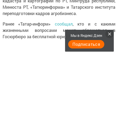
кадастра и картографии по РТ, Минтруда республики,
Минюста РТ, «Татюринформа» и Татарского института
переподготовки кадров агробизнеса.
Ранее «Татар-информ»
сообщал
, кто и с какими
жизненными вопросами может обращаться в
Мы в Яндекс Дзен
Госюрбюро за бесплатной юридической помощью.
Подписаться
Следите за самым важным и интересным в
Telegram-канале
Татмедиа
Читайте новости Татарстана в
национальном мессенджере MАХ:
https://max.ru/tatmedia