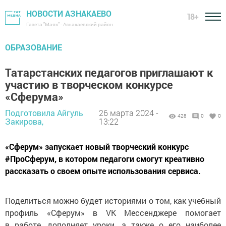
НОВОСТИ АЗНАКАЕВО
18+
Газета "Маяк" - Азнакаевский район
ОБРАЗОВАНИЕ
Татарстанских педагогов приглашают к
участию в творческом конкурсе
«Сферума»
Подготовила Айгуль
26 марта 2024 -
428
0
0
Закирова,
13:22
«Сферум» запускает новый творческий конкурс
#ПроСферум, в котором педагоги смогут креативно
рассказать о своем опыте использования сервиса.
Поделиться можно будет историями о том, как учебный
профиль «Сферум» в VK Мессенджере помогает
в работе, дополняет уроки, а также о его наиболее