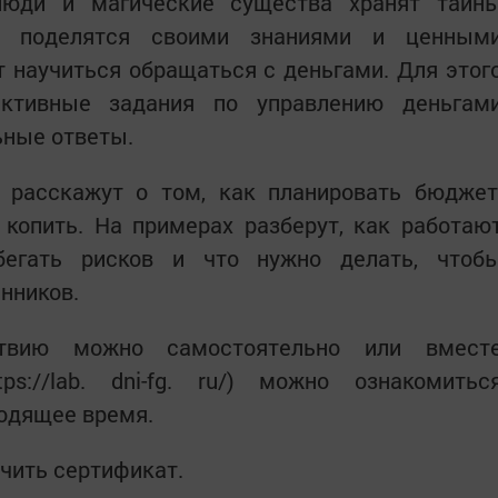
люди и магические существа хранят тайн
и поделятся своими знаниями и ценным
 научиться обращаться с деньгами. Для этог
активные задания по управлению деньгам
ьные ответы.
 расскажут о том, как планировать бюджет
 копить. На примерах разберут, как работаю
бегать рисков и что нужно делать, чтоб
нников.
ствию можно самостоятельно или вмест
s://lab. dni-fg. ru/) можно ознакомитьс
ходящее время.
учить сертификат.