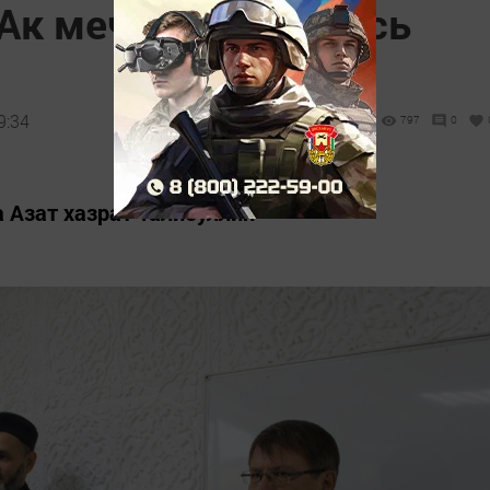
 Ак мечети собрались
9:34
797
0
 Азат хазрат Талибуллин