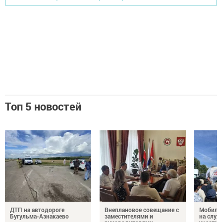
Топ 5 новостей
ДТП на автодороге
Внеплановое совещание с
Мобиль
Бугульма-Азнакаево
заместителями и
на служ