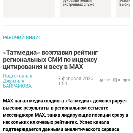
руководителями
участие
экстренных служб
выбира
РАБОЧИЙ ВИЗИТ
«Татмедиа» возглавил рейтинг
региональных СМИ по индексу
цитирования и весу в MAX
Подготовила
17 февраля 2026 -
Джамиля
212
0
0
11:54
БАЙРАМОВА,
MAX-канал медиахолдинга «Татмедиа» демонстрирует
высокие результаты в региональном сегменте
мессенджера MAX, заняв лидирующие позиции сразу в
нескольких ключевых рейтингах. Успех канала
подтверждается данными аналитического сервиса