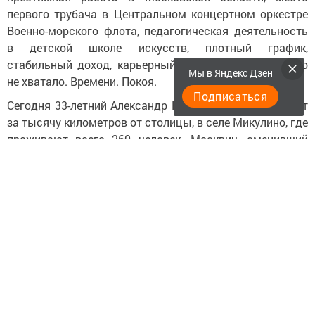
первого трубача в Центральном концертном оркестре
Военно-морского флота, педагогическая деятельность
в детской школе искусств, плотный график,
стабильный доход, карьерный рост… Но душе чего-то
Мы в Яндекс Дзен
не хватало. Времени. Покоя.
Подписаться
Сегодня 33-летний Александр Козлов живет и работает
за тысячу километров от столицы, в селе Микулино, где
проживают всего 260 человек. Москвич, сменивший
шум мегаполиса на тишину деревенских улиц, а метро
– на двухминутную прогулку до работы, теперь
возглавляет здесь сельский клуб.
Дорога, которую выбрало сердце
Александр родился и вырос в Новокузнецке. Решив
связать жизнь с музыкой, после колледжа искусств он
отправился покорять Москву, поступил в Московский
государственный институт культуры, работал на
кафедре духовых инструментов, был инспектором