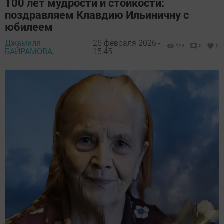
100 лет мудрости и стойкости:
поздравляем Клавдию Ильиничну с
юбилеем
Джамиля
26 февраля 2026 -
123
0
0
БАЙРАМОВА,
15:45