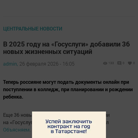
ЦЕНТРАЛЬНЫЕ НОВОСТИ
В 2025 году на «Госуслуги» добавили 36
новых жизненных ситуаций
admin,
26 февраля 2026 - 16:05
133
0
0
Теперь россияне могут подать документы онлайн при
поступлении в колледж, при планировании и рождении
ребенка.
Еще 36 новых жизненных ситуаций добавили
на «Госуслуги» в 2025 году, сообщает портал
Объясняем. рф.