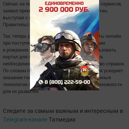
Сейчас на портале работают почти 70 таких сервисов,
заявил премьер-министр РФ Михаил Мишустин,
выступая с ежегодным отчетом о работе
Правительства в Госдуме.
Так, теперь россияне могут подать документы онлайн
при поступлении в колледж, при планировании
и рождении ребенка. Также они могут использовать
портал для получения налогового вычета без
необходимости собирать большое количество справок.
По словам премьер-министра, цифровизация ускоряет
оказание государственных услуг, а современные
технологии открывают дополнительные возможности
для их развития.
Следите за самым важным и интересным в
Telegram-канале
Татмедиа