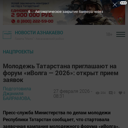
5
Автоматическое закрытие баннера через
НОВОСТИ АЗНАКАЕВО
18+
Газета "Маяк" - Азнакаевский район
НАЦПРОЕКТЫ
Молодежь Татарстана приглашают на
форум «иВолга — 2026»: открыт прием
заявок
Подготовила
27 февраля 2026 -
Джамиля
204
0
0
08:31
БАЙРАМОВА,
Пресс-служба Министерства по делам молодежи
Республики Татарстан сообщает, что стартовала
заявочная кампания молодежного форума «иВолга».