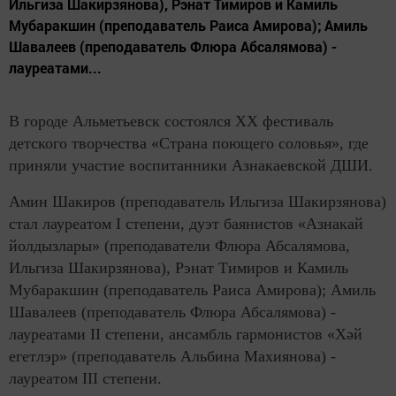
Ильгиза Шакирзянова), Рэнат Тимиров и Камиль
Мубаракшин (преподаватель Раиса Амирова); Амиль
Шавалеев (преподаватель Флюра Абсалямова) -
лауреатами...
В городе Альметьевск состоялся XX фестиваль
детского творчества «Страна поющего соловья», где
приняли участие воспитанники Азнакаевской ДШИ.
Амин Шакиров (преподаватель Ильгиза Шакирзянова)
стал лауреатом I степени, дуэт баянистов «Азнакай
йолдызлары» (преподаватели Флюра Абсалямова,
Ильгиза Шакирзянова), Рэнат Тимиров и Камиль
Мубаракшин (преподаватель Раиса Амирова); Амиль
Шавалеев (преподаватель Флюра Абсалямова) -
лауреатами II степени, ансамбль гармонистов «Хәй
егетлэр» (преподаватель Альбина Махиянова) -
лауреатом III степени.