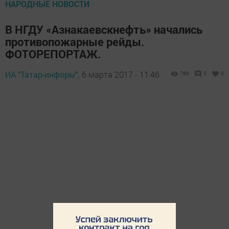
НАРОДНЫЕ НОВОСТИ
В НГДУ «Азнакаевскнефть» начались
противопожарные рейды.
ФОТОРЕПОРТАЖ.
ИА "Татар-информ",
6 марта 2017 - 11:46
769
0
0