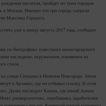
 рождения писателя, пройдет по трем городам
ь и Москва. Именно эти три города сыграли
тве Максима Горького.
стить уже к концу августа 2017 года, сообщает
твие по биографии» известного нижегородского
ческим наследием, окружением, влиявшим на
ого стиля.
а на улице Семашко в Нижнем Новгороде. Затем
везут в Арзамас, где он отбывал ссылку. В этом
не». Далее последует Казань, где юный Алеша
Моих университетов», перебиваясь заработками
а и помощника пекаря. Конечной точкой маршрута