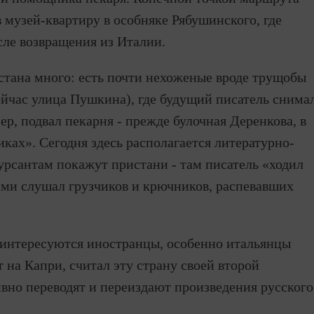
в музей-квартиру в особняке Рябушинского, где
сле возвращения из Италии.
рстана много: есть почти нехоженые вроде трущобы
йчас улица Пушкина), где будущий писатель снима
ер, подвал пекарня - прежде булочная Деренкова, в
ках». Сегодня здесь располагается литературно-
рсантам покажут пристани - там писатель «ходил
ми слушал грузчиков и крючников, распевавших
 интересуются иностранцы, особенно итальянцы
 на Капри, считал эту страну своей второй
ивно переводят и переиздают произведения русского