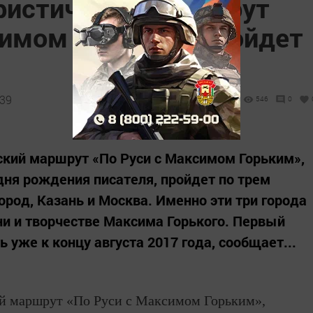
ристический маршрут
симом Горьким» пройдет
:39
546
0
ский маршрут «По Руси с Максимом Горьким»,
дня рождения писателя, пройдет по трем
ород, Казань и Москва. Именно эти три города
и и творчестве Максима Горького. Первый
 уже к концу августа 2017 года, сообщает...
й маршрут «По Руси с Максимом Горьким»,