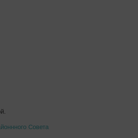
й.
айоннного Совета