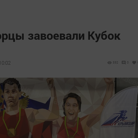
орцы завоевали Кубок
10:02
332
0