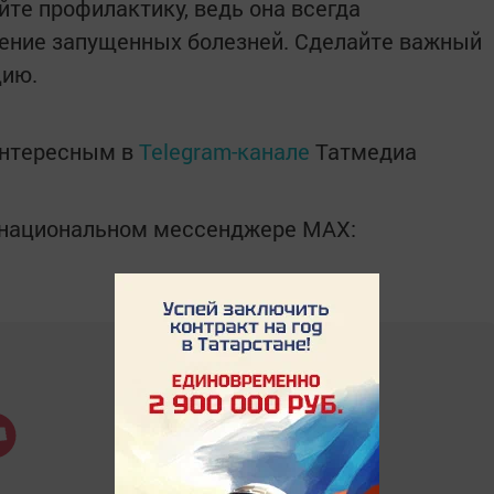
йте профилактику, ведь она всегда
чение запущенных болезней. Сделайте важный
цию.
интересным в
Telegram-канале
Татмедиа
в национальном мессенджере MАХ: