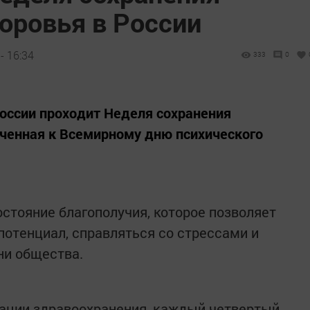
оровья в России
- 16:34
333
0
 России проходит Неделя сохранения
оченная к Всемирному дню психического
остояние благополучия, которое позволяет
потенциал, справляться со стрессами и
ни общества.
ации здравоохранения, каждый четвертый