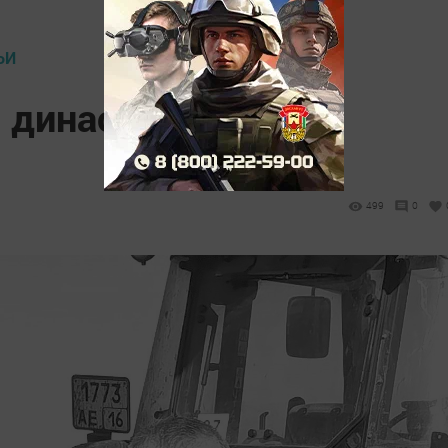
ЬИ
: династия
499
0