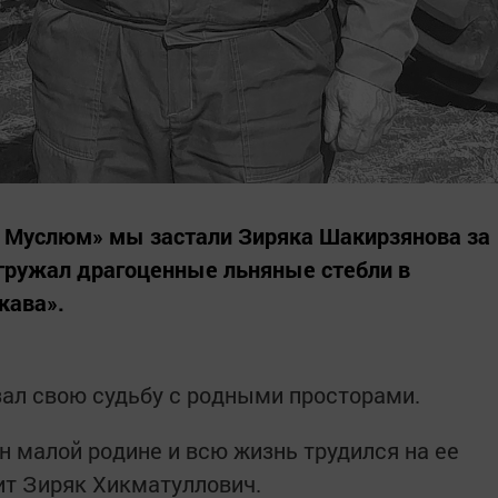
– Муслюм» мы застали Зиряка Шакирзянова за
агружал драгоценные льняные стебли в
кава».
язал свою судьбу с родными просторами.
н малой родине и всю жизнь трудился на ее
рит Зиряк Хикматуллович.