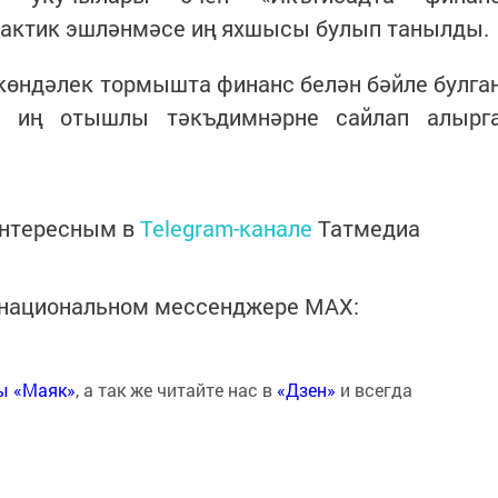
дактик эшләнмәсе иң яхшысы булып танылды.
көндәлек тормышта финанс белән бәйле булга
әм иң отышлы тәкъдимнәрне сайлап алырг
интересным в
Telegram-канале
Татмедиа
в национальном мессенджере MАХ:
ты «Маяк»
, а так же читайте нас в
«Дзен»
и всегда