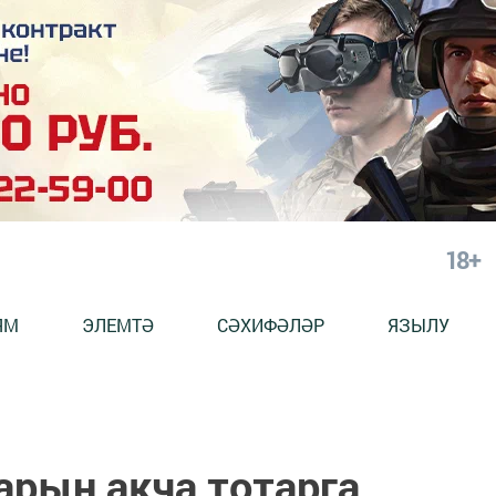
18+
ЯМ
ЭЛЕМТӘ
СӘХИФӘЛӘР
ЯЗЫЛУ
арын акча тотарга