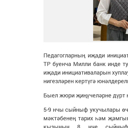
Педагогларның иҗади инициат
ТР буенча Милли банк инде т
иҗади инициативаларын хупла
нигезләрен кертүгә юнәлдерел
Быел жюри җиңүчеләрне дүрт 
5-9 нчы сыйныф укучылары өч
мәктәбенең тарих һәм җәмгы
кызының 8 нче сыйныф 