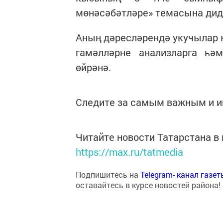
мөнәсәбәтләре» темасына ди
Аның дәресләрендә укучылар 
гамәлләрне анализларга һ
өйрәнә.
Следите за самым важным и 
Читайте новости Татарстана 
https://max.ru/tatmedia
Подпишитесь на
Telegram- канал газе
оставайтесь в курсе новостей района!