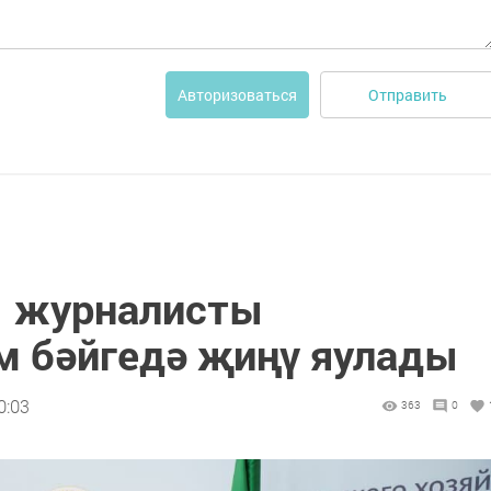
Отправить
Авторизоваться
ы журналисты
м бәйгедә җиңү яулады
0:03
363
0