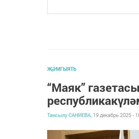
ҖӘМГЫЯТЬ
“Маяк” газетас
республикакүлә
Тансылу САНИЕВА,
19 декабрь 2025 - 1