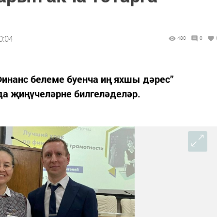
0:04
480
0
инанс белеме буенча иң яхшы дәрес”
да җиңүчеләрне билгеләделәр.