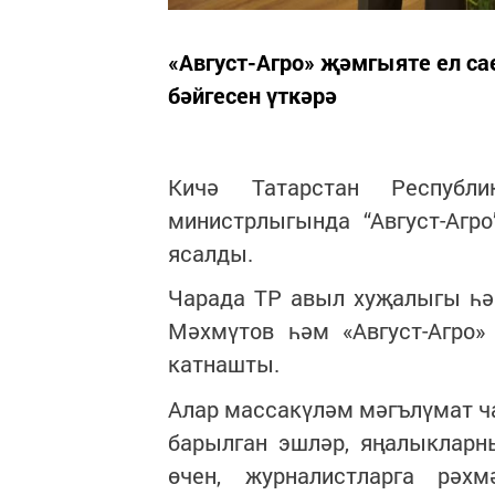
«Август-Агро» җәмгыяте ел с
бәйгесен үткәрә
Кичә Татарстан Республ
министрлыгында “Август-Агр
ясалды.
Чарада ТР авыл хуҗалыгы һә
Мәхмүтов һәм «Август-Агро»
катнашты.
Алар массакүләм мәгълүмат 
барылган эшләр, яңалыкларн
өчен, журналистларга рәх