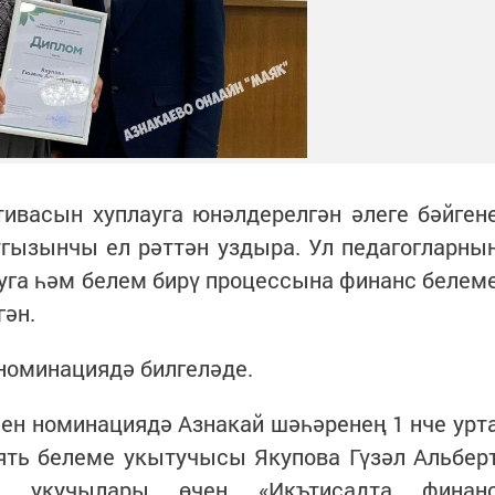
ивасын хуплауга юнәлдерелгән әлеге бәйген
угызынчы ел рәттән уздыра. Ул педагогларны
уга һәм белем бирү процессына финанс белем
гән.
номинациядә билгеләде.
ен номинациядә Азнакай шәһәренең 1 нче урт
ять белеме укытучысы Якупова Гүзәл Альбер
укучылары өчен «Икътисадта финан