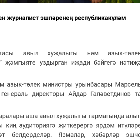
аен журналист эшләренең республикакүләм
икасы авыл хуҗалыгы һәм азык-төле
о” җәмгыяте уздырган иҗади бәйгегә нәтиҗ
м азык-төлек министры урынбасары Марсел
 генераль директоры Айдар Галәветдинов т
чаралары аша авыл хуҗалыгы тармагында алы
ы киң аудиториягә җиткерергә ярдәм итүләр
мәт белдерделәр. Язмалар, хәбәрләр эшч