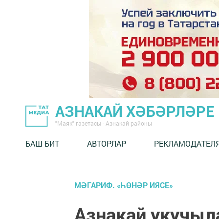
АЗНАКАЙ ХӘБӘРЛӘРЕ
"Маяк" газетасы - Азнакай районы
БАШ БИТ
АВТОРЛАР
РЕКЛАМОДАТЕЛ
МӘГАРИФ. «ҺӨНӘР ИЯСЕ»
Азнакай укучыл