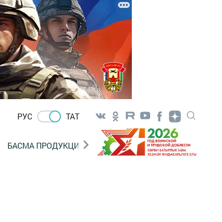
РУС
ТАТ
БАСМА ПРОДУКЦИЯ САТУ
«ГӨЛСТАН» БЕРЛӘШМ