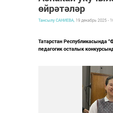
өйрәтәләр
Тансылу САНИЕВА,
19 декабрь 2025 - 1
Татарстан Республикасында “Ф
педагогик осталык конкурсын