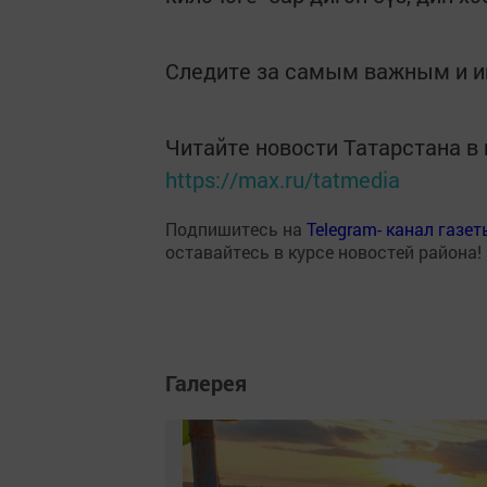
Следите за самым важным и 
Читайте новости Татарстана 
https://max.ru/tatmedia
Подпишитесь на
Telegram- канал газе
оставайтесь в курсе новостей района!
Галерея