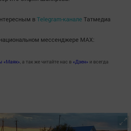
интересным в
Telegram-канале
Татмедиа
в национальном мессенджере MАХ:
ты «Маяк»
, а так же читайте нас в
«Дзен»
и всегда