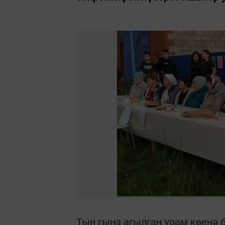
Тын гына агылган урам көенә 