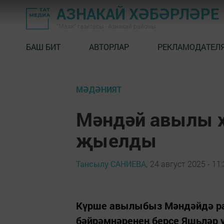
АЗНАКАЙ ХӘБӘРЛӘРЕ
"Маяк" газетасы - Азнакай районы
БАШ БИТ
АВТОРЛАР
РЕКЛАМОДАТЕЛ
МӘДӘНИЯТ
Мәндәй авылы х
җыелды
Тансылу САНИЕВА,
24 август 2025 - 11
Күрше авылыбыз Мәндәйдә ра
бәйрәмнәренең берсе Яшьләр 