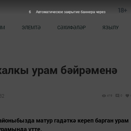
18+
4
Автоматическое закрытие баннера через
ЯМ
ЭЛЕМТӘ
СӘХИФӘЛӘР
ЯЗЫЛУ
алкы урам бәйрәменә
:32
419
0
йоныбызда матур гадәткә кереп барган урам
урамында үтте.