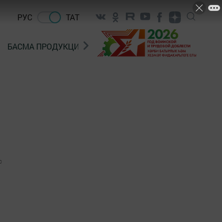
РУС
ТАТ
БАСМА ПРОДУКЦИЯ САТУ
«ГӨЛСТАН» БЕРЛӘШМ
0