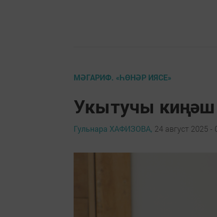
МӘГАРИФ. «ҺӨНӘР ИЯСЕ»
Укытучы киңәш
Гульнара ХАФИЗОВА,
24 август 2025 - 