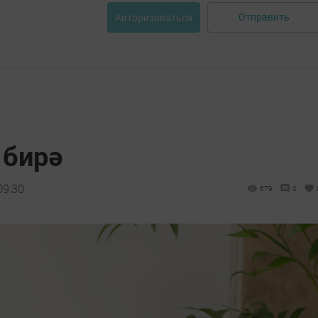
Отправить
Авторизоваться
 бирә
09:30
679
0