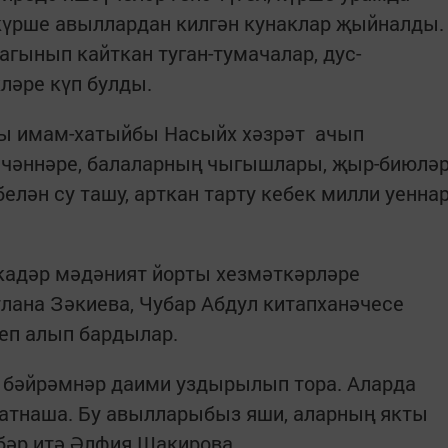
 күрше авыллардан килгән кунаклар җыйналды.
агынып кайткан туган-тумачалар, дус-
ләре күп булды.
ы имам-хатыйбы Насыйх хәзрәт ачып
шчәннәре, балаларның чыгышлары, җыр-биюлә
белән су ташу, арткан тарту кебек милли уенна
кадәр мәдәният йорты хезмәткәрләре
ана Зәкиева, Чубар Абдул китапханәчесе
еп алып бардылар.
бәйрәмнәр даими уздырылып тора. Аларда
 катнаша. Бу авылларыбыз яши, аларның якты
әбәр итә Әлфия Шакирова.