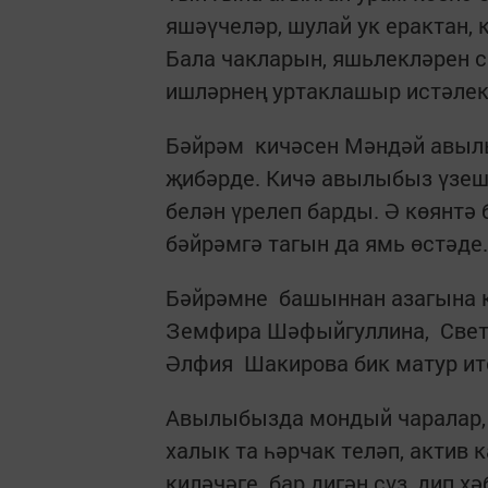
яшәүчеләр, шулай ук ерактан,
Бала чакларын, яшьлекләрен с
ишләрнең уртаклашыр истәлек
Бәйрәм кичәсен Мәндәй авыл
җибәрде. Кичә авылыбыз үзе
белән үрелеп барды. Ә көянтә 
бәйрәмгә тагын да ямь өстәде.
Бәйрәмне башыннан азагына 
Земфира Шәфыйгуллина, Светл
Әлфия Шакирова бик матур ит
Авылыбызда мондый чаралар, 
халык та һәрчак теләп, актив
киләчәге бар дигән сүз, дип х