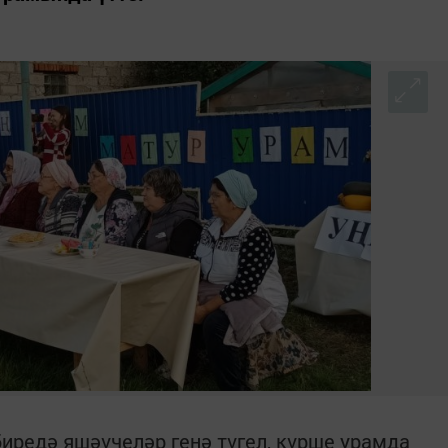
биредә яшәүчеләр генә түгел, күрше урамда