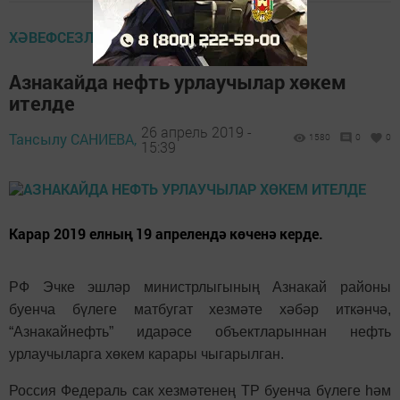
ХӘВЕФСЕЗЛЕК
Азнакайда нефть урлаучылар хөкем
ителде
26 апрель 2019 -
Тансылу САНИЕВА,
1580
0
0
15:39
Карар 2019 елның 19 апрелендә көченә керде.
РФ Эчке эшләр министрлыгының Азнакай районы
буенча бүлеге матбугат хезмәте хәбәр иткәнчә,
“Азнакайнефть” идарәсе объектларыннан нефть
урлаучыларга хөкем карары чыгарылган.
Россия Федераль сак хезмәтенең ТР буенча бүлеге һәм