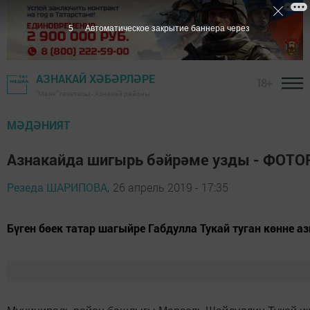
4
Автоматическое закрытие баннера через
АЗНАКАЙ ХӘБӘРЛӘРЕ
18+
"Маяк" газетасы - Азнакай районы
МӘДӘНИЯТ
Азнакайда шигырь бәйрәме узды - ФОТ
Резеда ШАРИПОВА,
26 апрель 2019 - 17:35
​​​​​​​Бүген бөек татар шагыйре Габдулла Тукай туган кө