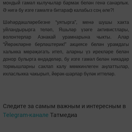
мондый гамәл кылучылар бармак белән генә санарлык.
Ә нигә бу изге гамәлгә битараф калабыз соң әле?!
Шәһәрдәшләребезне “уятырга”, менә шушы хакта
уйландырырга теләп, Яшьләр үзәге активистлары,
волонтерлар Азнакай урамнарына чыкты. Алар
“Йөрәкләрне берләштерик!” акциясе белән урамдагы
халыкка мөрәҗәгать итеп, аларны үз ирекләре белән
донор булырга өндәделәр, бу изге гамәл белән никадәр
тормышларны саклап калу мөмкинлеген аңлаттылар,
ихласлыкка чакырып, йөрәк-шарлар бүләк иттеләр.
Следите за самым важным и интересным в
Telegram-канале
Татмедиа