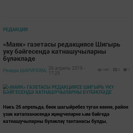
РЕДАКЦИЯ
«Маяк» газетасы редакциясе Шигырь
уку бәйгесендә катнашучыларны
бүләкләде
26 апрель 2019 -
Резеда ШАРИПОВА,
1691
0
1
17:25
Нәкъ 26 апрельдә, бөек шагыйребез туган көнне, район
үзәк китапханәсендә җиңүчеләрне һәм бәйгедә
катнашучыларны бүләкләү тантанасы булды.