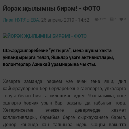
Йөрәк җылымны бирәм! - ФОТО
Лиза НУРЛЫЕВА,
26 апрель 2019 - 14:52
1173
0
0
Шәһәрдәшләребезне “уятырга”, менә шушы хакта
уйландырырга теләп, Яшьләр үзәге активистлары,
волонтерлар Азнакай урамнарына чыкты.
Хәзерге заманда һәркем үзе өчен генә яши, дип
кайберәүләрнең бер-берләребезне гаепләргә, үпкәләргә
торуы белән һич тә килешмәс идем. Яхшылыкка, изге
эшләргә һәрчак урын бар, вакыты да табылып тора.
Хәтерлисезме, элеккеге дәверләрдә хезмәт
коллективлары, барыбыз бергә сырхауханәгә барып,
Донор көнендә кан тапшыра идек. Соңгы вакытта