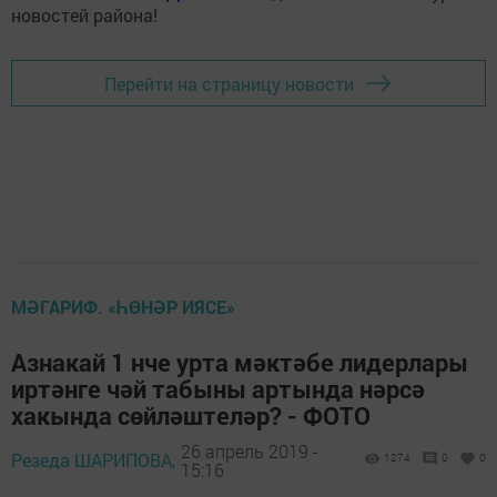
новостей района!
Перейти на страницу новости
МӘГАРИФ. «ҺӨНӘР ИЯСЕ»
Азнакай 1 нче урта мәктәбе лидерлары
иртәнге чәй табыны артында нәрсә
хакында сөйләштеләр? - ФОТО
26 апрель 2019 -
Резеда ШАРИПОВА,
1274
0
0
15:16