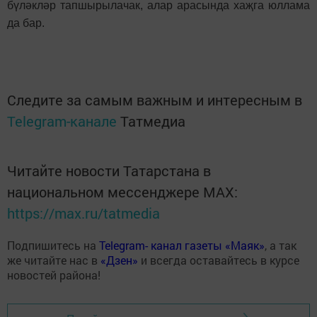
бүләкләр тапшырылачак, алар арасында хаҗга юллама
да бар.
Следите за самым важным и интересным в
Telegram-канале
Татмедиа
Читайте новости Татарстана в
национальном мессенджере MАХ:
https://max.ru/tatmedia
Подпишитесь на
Telegram- канал газеты «Маяк»
, а так
же читайте нас в
«Дзен»
и всегда оставайтесь в курсе
новостей района!