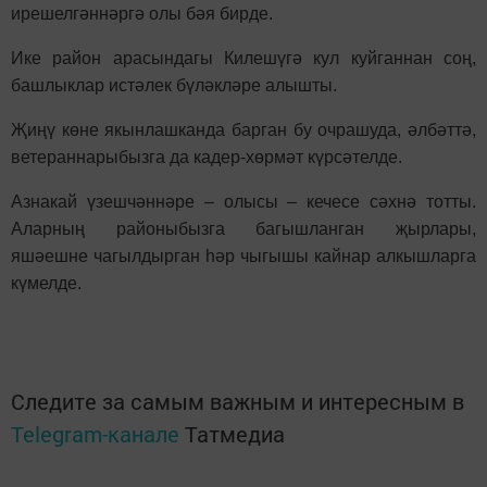
ирешелгәннәргә олы бәя бирде.
Ике район арасындагы Килешүгә кул куйганнан соң,
башлыклар истәлек бүләкләре алышты.
Җиңү көне якынлашканда барган бу очрашуда, әлбәттә,
ветераннарыбызга да кадер-хөрмәт күрсәтелде.
Азнакай үзешчәннәре – олысы – кечесе сәхнә тотты.
Аларның районыбызга багышланган җырлары,
яшәешне чагылдырган һәр чыгышы кайнар алкышларга
күмелде.
Следите за самым важным и интересным в
Telegram-канале
Татмедиа