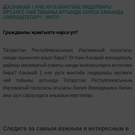
Гражданлы җәмгыяте нәрсә ул?
Татарстан Республикасының Иҗтимагый палатасы
нинди эшчәнлек алып бара? Ул һәм Азнакай муниципаль
районы иҗтимагый советы нинди юнәлешләргә өстенлек
бирә? Азнакай 1 нче урта мәктәбе лидерлары иртәнге
чәй табыны артында Татарстан Республикасының
Иҗтимагый палатасы әгъзасы Лилия Әхмәдишина белән
әнә шул сорауларга ачыклык керттеләр.
Следите за самым важным и интересным в