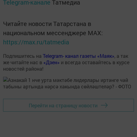
Telegram-канале
Татмедиа
Читайте новости Татарстана в
национальном мессенджере MАХ:
https://max.ru/tatmedia
Подпишитесь на
Telegram- канал газеты «Маяк»
, а так
же читайте нас в
«Дзен»
и всегда оставайтесь в курсе
новостей района!
Перейти на страницу новости