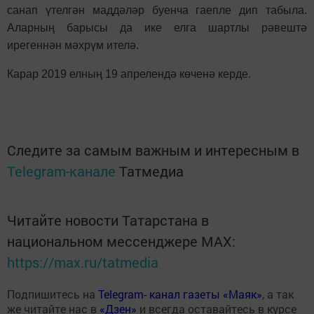
санап үтелгән маддәләр буенча гаепле дип табыла.
Аларның барысы да ике елга шартлы рәвештә
ирегеннән мәхрүм ителә.
Карар 2019 елның 19 апрелендә көченә керде.
Следите за самым важным и интересным в
Telegram-канале
Татмедиа
Читайте новости Татарстана в
национальном мессенджере MАХ:
https://max.ru/tatmedia
Подпишитесь на
Telegram- канал газеты «Маяк»
, а так
же читайте нас в
«Дзен»
и всегда оставайтесь в курсе