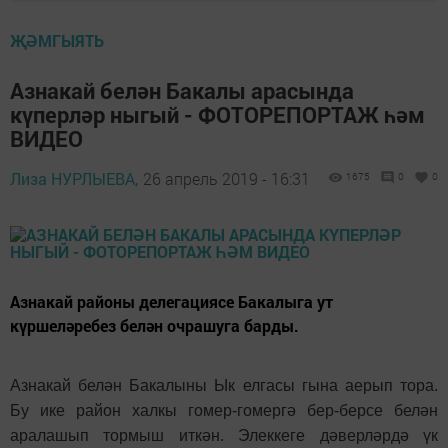
ҖӘМГЫЯТЬ
Азнакай белән Бакалы арасында
күперләр ныгый - ФОТОРЕПОРТАЖ һәм
ВИДЕО
Лиза НУРЛЫЕВА,
26 апрель 2019 - 16:31
1675
0
0
Азнакай районы делегациясе Бакалыга ут
күршеләребез белән очрашуга барды.
Азнакай белән Бакалыны Ык елгасы гына аерып тора.
Бу ике район халкы гомер-гомергә бер-берсе белән
аралашып тормыш иткән. Элеккеге дәверләрдә үк