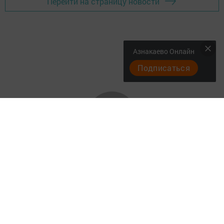
Перейти на страницу новости
Азнакаево Онлайн
Подписаться
СОҢГЫ ХӘБӘРЛӘР
БЕЗ_WhatsApp_та