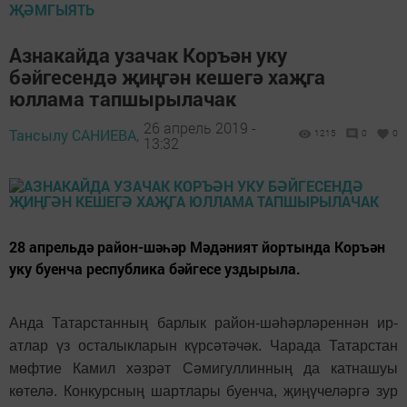
ҖӘМГЫЯТЬ
Азнакайда узачак Коръән уку
бәйгесендә җиңгән кешегә хаҗга
юллама тапшырылачак
26 апрель 2019 -
Тансылу САНИЕВА,
1215
0
0
13:32
28 апрельдә район-шәһәр Мәдәният йортында Коръән
уку буенча республика бәйгесе уздырыла.
Анда Татарстанның барлык район-шәһәрләреннән ир-
атлар үз осталыкларын күрсәтәчәк. Чарада Татарстан
мөфтие Камил хәзрәт Сәмигуллинның да катнашуы
көтелә. Конкурсның шартлары буенча, җиңүчеләргә зур