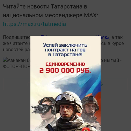
Читайте новости Татарстана в
национальном мессенджере MАХ:
https://max.ru/tatmedia
Подпишитесь на
Telegram- канал газеты «Маяк»
, а так
же читайте нас в
«Дзен»
и всегда оставайтесь в курсе
новостей района!
Перейти на страницу новости