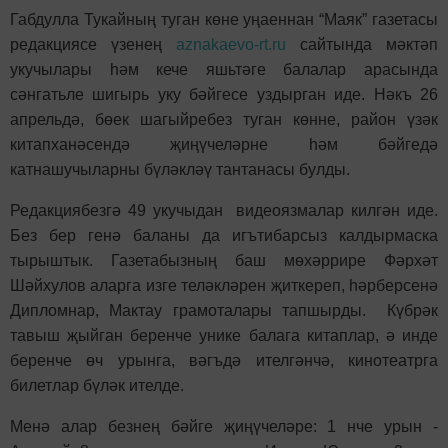
Габдулла Тукайның туган көне уңаеннан “Маяк” газетасы
редакциясе үзенең
aznakaevo-rt.ru
сайтында мәктәп
укучылары һәм кече яшьтәге балалар арасында
сәнгатьле шигырь уку бәйгесе уздырган иде. Нәкъ 26
апрельдә, бөек шагыйребез туган көнне, район үзәк
китапханәсендә җиңүчеләрне һәм бәйгедә
катнашучыларны бүләкләү тантанасы булды.
Редакциябезгә 49 укучыдан видеоязмалар килгән иде.
Без бер генә баланы да игътибарсыз калдырмаска
тырыштык. Газетабызның баш мөхәррире Фәрхәт
Шәйхулов аларга изге теләкләрен җиткереп, һәрберсенә
Дипломнар, Мактау грамоталары тапшырды. Күбрәк
тавыш җыйган беренче унике балага китаплар, ә инде
беренче өч урынга, вәгъдә ителгәнчә, кинотеатрга
билетлар бүләк ителде.
Менә алар безнең бәйге җиңүчеләре: 1 нче урын -