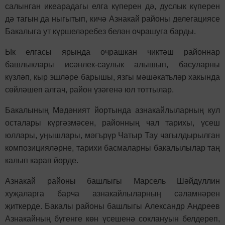
салынган икеарадагы елга күперен дә, дуслык күперен
дә тагын да ныгытып, кичә Азнакай районы делегациясе
Бакалыга ут күршеләребез белән очрашуга барды.
Ык елгасы ярында очрашкан чиктәш районнар
башлыклары исәнлек-саулык алышып, басуларны
күзләп, кыр эшләре барышы, язгы мәшәкатьләр хакында
сөйләшеп алгач, район үзәгенә юл тоттылар.
Бакалының Мәдәният йортында азнакайлыларның кул
осталары күргәзмәсен, районның чал тарихы, үсеш
юллары, уңышлары, мәгърүр Чатыр Тау чагылдырылган
композицияләрне, тарихи басмаларны бакалылылар таң
калып карап йөрде.
Азнакай районы башлыгы Марсель Шәйдуллин
хуҗаларга барча азнакайлыларның сәламнәрен
җиткерде. Бакалы районы башлыгы Александр Андреев
Азнакайның бүгенге көн үсешенә соклануын белдереп,