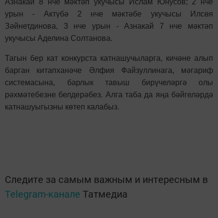
Азнакай 8 нче мәктәп укучысы Ислам Юнусов; 2 нче
урын - Актүбә 2 нче мәктәбе укучысы Илсөя
Зәйнетдинова, 3 нче урын - Азнакай 7 нче мәктәп
укучысы Аделина Солтанова.
Тагын бер кат конкурста катнашучыларга, кичәне алып
барган китапханәче Әлфия Файзуллинага, мәгариф
системасына, барлык тавыш бирүчеләргә олы
рәхмәтебезне белдерәбез. Алга таба да яңа бәйгеләрдә
катнашуыгызны көтеп калабыз.
Следите за самым важным и интересным в
Telegram-канале
Татмедиа