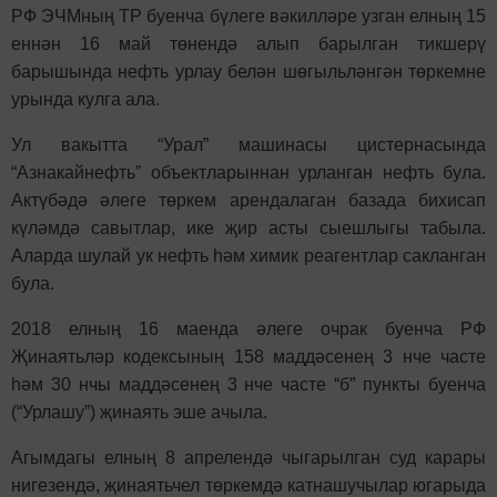
РФ ЭЧМның ТР буенча бүлеге вәкилләре узган елның 15
еннән 16 май төнендә алып барылган тикшерү
барышында нефть урлау белән шөгыльләнгән төркемне
урында кулга ала.
Ул вакытта “Урал” машинасы цистернасында
“Азнакайнефть” объектларыннан урланган нефть була.
Актүбәдә әлеге төркем арендалаган базада бихисап
күләмдә савытлар, ике җир асты сыешлыгы табыла.
Аларда шулай ук нефть һәм химик реагентлар сакланган
була.
2018 елның 16 маенда әлеге очрак буенча РФ
Җинаятьләр кодексының 158 маддәсенең 3 нче часте
һәм 30 нчы маддәсенең 3 нче часте “б” пункты буенча
(“Урлашу”) җинаять эше ачыла.
Агымдагы елның 8 апрелендә чыгарылган суд карары
нигезендә, җинаятьчел төркемдә катнашучылар югарыда