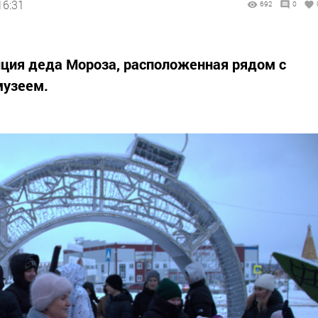
16:31
692
0
нция деда Мороза, расположенная рядом с
музеем.