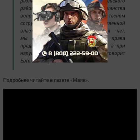
различные обращения из Азнакаевского
района. При рассмотрении большинства
вопросов мы находимся в тесном
сотрудничестве с органами государственной
власти. Неразрешимых обращений нет,
мы стараемся, чтобы интересы и права
предпринимателей были защищены, а при
нарушениях — восстановлены, — говорит
Евгений Безроднов.
Подробнее читайте в газете «Маяк».