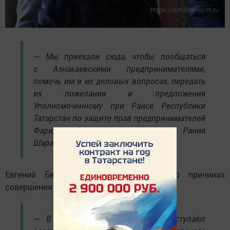
— Мы приехали сюда, чтобы пообщаться
с Азнакаевскими предпринимателями,
помочь им в их деловых вопросах, передать
их пожелания и предложения
Уполномоченному при Раисе Республики
Татарстан по защите прав предпринимателей
Фариду Абдулганиеву, — говорит Рания
Шарафиева.
Евгений Безроднов также рассказал о причинах
совершения рабочей поездки:
— В общественную приемную поступают