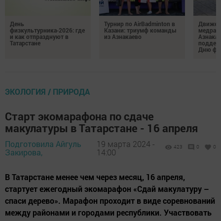
День
Турнир по AirBadminton в
Движен
физкультурника‑2026: где
Казани: триумф команды
медраб
и как отпразднуют в
из Азнакаево
Азнака
Татарстане
поддер
Дню фи
ЭКОЛОГИЯ / ПРИРОДА
Старт экомарафона по сдаче
макулатуры в Татарстане - 16 апреля
Подготовила Айгуль
19 марта 2024 -
423
0
0
Закирова,
14:00
В Татарстане менее чем через месяц, 16 апреля,
стартует ежегодный экомарафон «Сдай макулатуру –
спаси дерево». Марафон проходит в виде соревнований
между районами и городами республики. Участвовать