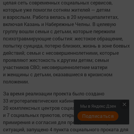
целая сеть современных социальных сервисов,
которые уже помогли сотням жителей — детям
и взрослым. Работа велась в 20 муниципалитетах,
включая Казань и Набережные Челны. В целевую
группу вошли семьи с детьми, которые пережили
психотравмирующие события: жестокое обращение,
попытку суицида, потерю близких, жизнь в зоне боевых
действий; семьи с несовершеннолетними, которые
проявляют жестокость к другим детям; семьи
участников СВО; несовершеннолетние матери
и женщины с детьми, оказавшиеся в кризисном
положении.
За время реализации проекта было создано
33 игротерапевтических кабинета на базе
Мы в Яндекс Дзен
20 комплексных центров социального обслуживания
и 7 социальных приютов, открыто 7 кабинетов
Подписаться
примирения и согласия для преодоления конфликтных
ситуаций, запущено 4 пункта социального проката для