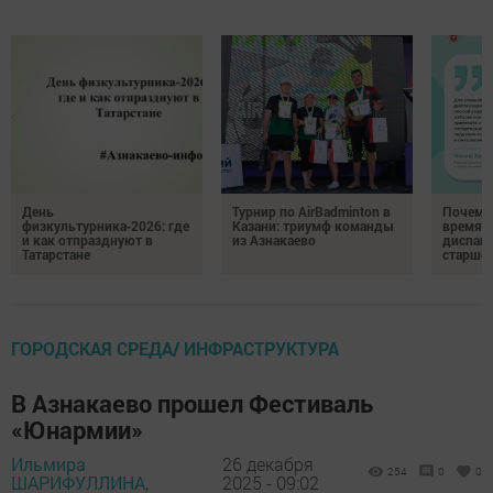
День
Турнир по AirBadminton в
Почему 
физкультурника‑2026: где
Казани: триумф команды
время 
и как отпразднуют в
из Азнакаево
диспан
Татарстане
старшег
ГОРОДСКАЯ СРЕДА/ ИНФРАСТРУКТУРА
В Азнакаево прошел Фестиваль
«Юнармии»
Ильмира
26 декабря
254
0
0
ШАРИФУЛЛИНА,
2025 - 09:02