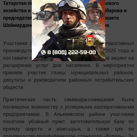
Татарстан под руководством министра сельского
хозяйства и продовольствия РТ Марата Зяббарова и
председателя правления Татпотребсоюза Рашата
Шаймарданова прошло выездное совещание.
Участники оценили работу передовых кооперативных
производств, обсудили итоги 11 месяцев 2025 года и
поставили задачи на следующий год, сделав акцент на
расширении услуг для населения. В мероприятии
приняли участие главы муниципальных районов,
депутаты и руководители районных потребительских
обществ.
Практическая часть семинара-совещания была
посвящена знакомству с успешными кооперативными
предприятиями. В Алькеевском районе участники
посетили убойный пункт, заготовительную базу по
приему шерсти и кожсырья, а также цех по
производству полуфабрикатов стандарта «Халяль». За