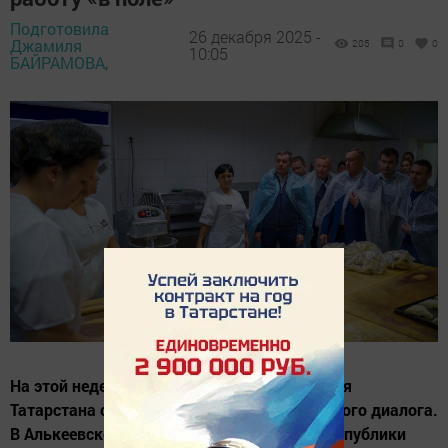
Подготовила
26 декабря 2025 -
Джамиля
205
0
0
10:05
БАЙРАМОВА,
На этой неделе потребительская кооперация
Татарстана стала центром профессионального диалога.
В Алькеевском и Алексеевском районах Республики