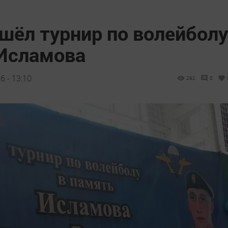
шёл турнир по волейболу
Исламова
 - 13:10
292
0