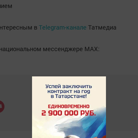
нием
интересным в
Telegram-канале
Татмедиа
в национальном мессенджере MАХ: