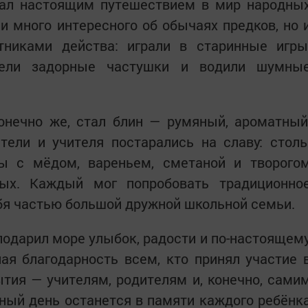
тал настоящим путешествием в мир народны
ли много интересного об обычаях предков, но 
никами действа: играли в старинные игры
 пели задорные частушки и водили шумны
онечно же, стал блин — румяный, ароматный
тели и учителя постарались на славу: стол
ы с мёдом, вареньем, сметаной и творого
лых. Каждый мог попробовать традиционно
бя частью большой дружной школьной семьи.
 подарил море улыбок, радости и по-настоящем
ая благодарность всем, кто принял участие 
ытия — учителям, родителям и, конечно, сами
ный день останется в памяти каждого ребёнк