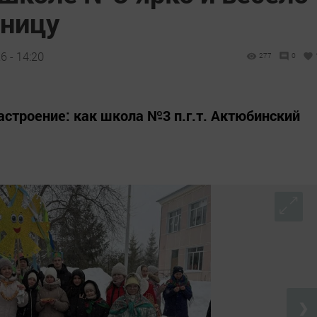
ницу
 - 14:20
277
0
астроение: как школа №3 п.г.т. Актюбинский
❯