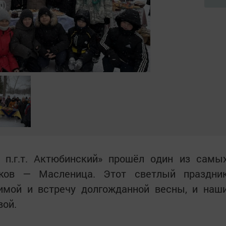
.г.т. Актюбинский» прошёл один из самы
ков — Масленица. Этот светлый праздни
имой и встречу долгожданной весны, и наш
вой.