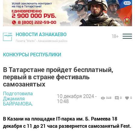
НОВОСТИ АЗНАКАЕВО
18+
Газета "Маяк" - Азнакаевский район
КОНКУРСЫ РЕСПУБЛИКИ
В Татарстане пройдет бесплатный,
первый в стране фестиваль
самозанятых
Подготовила
10 декабря 2024 -
Джамиля
348
0
0
10:48
БАЙРАМОВА,
В Казани на площадке IT-парка им. Б. Рамеева 18
декабря с 11 до 21 часа развернется самозанятый Fest.